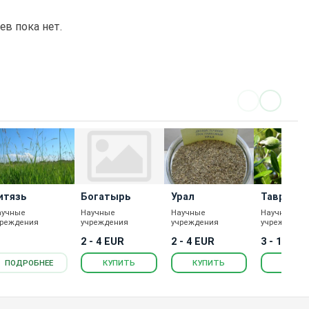
в пока нет.
итязь
Богатырь
Урал
Тавричес
аучные
Научные
Научные
Научные
чреждения
учреждения
учреждения
учреждения
2 - 4 EUR
2 - 4 EUR
3 - 12 EU
ПОДРОБНЕЕ
КУПИТЬ
КУПИТЬ
КУПИ