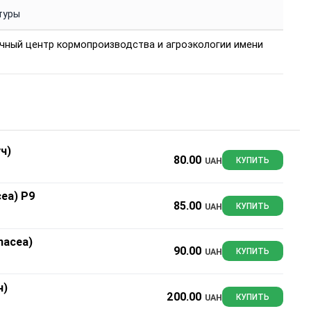
туры
чный центр кормопроизводства и агроэкологии имени
ч)
80.00
UAH
КУПИТЬ
ea) Р9
85.00
UAH
КУПИТЬ
nacea)
90.00
UAH
КУПИТЬ
ч)
200.00
UAH
КУПИТЬ