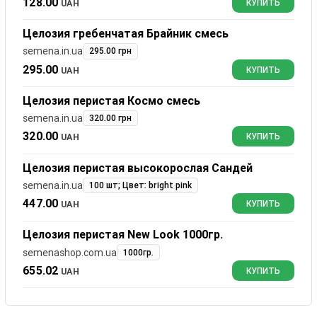
128.00
UAH
КУПИТЬ
Целозия гребенчатая Брайник смесь
semena.in.ua
295.00 грн
295.00
UAH
КУПИТЬ
Целозия перистая Космо смесь
semena.in.ua
320.00 грн
320.00
UAH
КУПИТЬ
Целозия перистая высокорослая Сандей
semena.in.ua
100 шт; Цвет: bright pink
447.00
UAH
КУПИТЬ
Целозия перистая New Look 1000гр.
semenashop.com.ua
1000гр.
655.02
UAH
КУПИТЬ