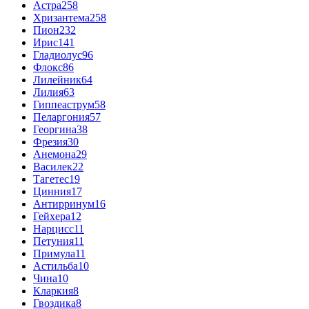
Астра
258
Хризантема
258
Пион
232
Ирис
141
Гладиолус
96
Флокс
86
Лилейник
64
Лилия
63
Гиппеаструм
58
Пеларгония
57
Георгина
38
Фрезия
30
Анемона
29
Василек
22
Тагетес
19
Цинния
17
Антирринум
16
Гейхера
12
Нарцисс
11
Петуния
11
Примула
11
Астильба
10
Чина
10
Кларкия
8
Гвоздика
8