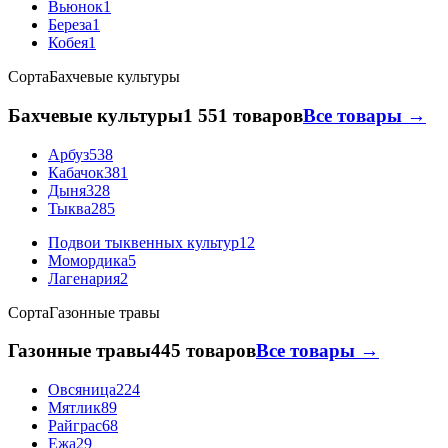
Вьюнок
1
Береза
1
Кобея
1
Сорта
Бахчевые культуры
Бахчевые культуры
1 551 товаров
Все товары →
Арбуз
538
Кабачок
381
Дыня
328
Тыква
285
Подвои тыквенных культур
12
Момордика
5
Лагенария
2
Сорта
Газонные травы
Газонные травы
445 товаров
Все товары →
Овсяница
224
Мятлик
89
Райграс
68
Ежа
29