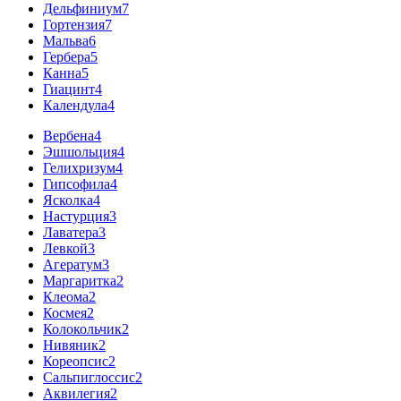
Дельфиниум
7
Гортензия
7
Мальва
6
Гербера
5
Канна
5
Гиацинт
4
Календула
4
Вербена
4
Эшшольция
4
Гелихризум
4
Гипсофила
4
Ясколка
4
Настурция
3
Лаватера
3
Левкой
3
Агератум
3
Маргаритка
2
Клеома
2
Космея
2
Колокольчик
2
Нивяник
2
Кореопсис
2
Сальпиглоссис
2
Аквилегия
2