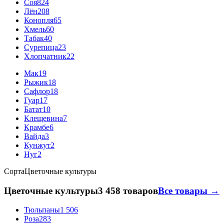
Соя
824
Лён
208
Конопля
65
Хмель
60
Табак
40
Сурепица
23
Хлопчатник
22
Мак
19
Рыжик
18
Сафлор
18
Гуар
17
Батат
10
Клещевина
7
Крамбе
6
Вайда
3
Кунжут
2
Нуг
2
Сорта
Цветочные культуры
Цветочные культуры
3 458 товаров
Все товары →
Тюльпаны
1 506
Роза
283