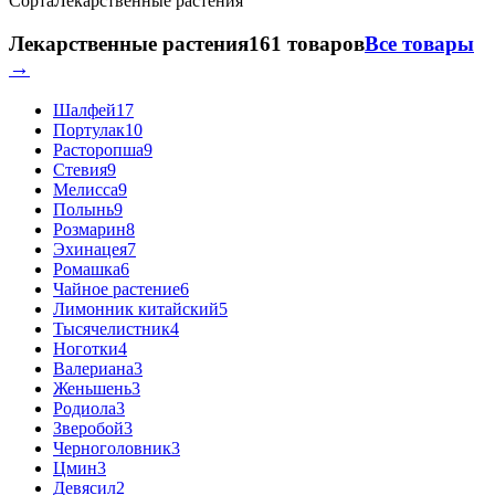
Сорта
Лекарственные растения
Лекарственные растения
161 товаров
Все товары
→
Шалфей
17
Портулак
10
Расторопша
9
Стевия
9
Мелисса
9
Полынь
9
Розмарин
8
Эхинацея
7
Ромашка
6
Чайное растение
6
Лимонник китайский
5
Тысячелистник
4
Ноготки
4
Валериана
3
Женьшень
3
Родиола
3
Зверобой
3
Черноголовник
3
Цмин
3
Девясил
2