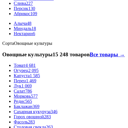
Слива
227
Персик
130
Абрикос
109
Алыча
48
Миндаль
18
Нектарин
6
Сорта
Овощные культуры
Овощные культуры
15 248 товаров
Все товары →
Томат
4 681
Огурец
2 095
Капуста
1 585
Перец
1 469
Лук
1 069
Салат
786
Морковь
577
Редис
565
Баклажан
369
Сахарная кукуруза
346
Горох овощной
283
Фасоль
283
Столовая свекла
263