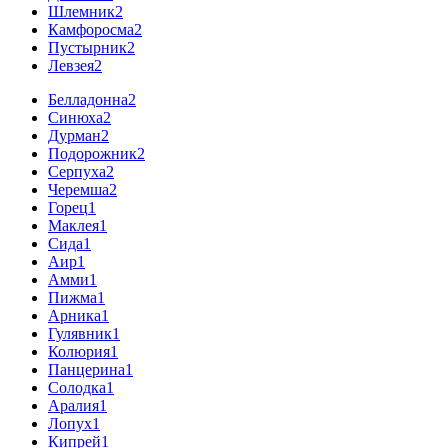
Шлемник
2
Камфоросма
2
Пустырник
2
Левзея
2
Белладонна
2
Синюха
2
Дурман
2
Подорожник
2
Серпуха
2
Черемша
2
Горец
1
Маклея
1
Сида
1
Аир
1
Амми
1
Пижма
1
Арника
1
Гулявник
1
Колюрия
1
Панцерина
1
Солодка
1
Аралия
1
Лопух
1
Кипрей
1