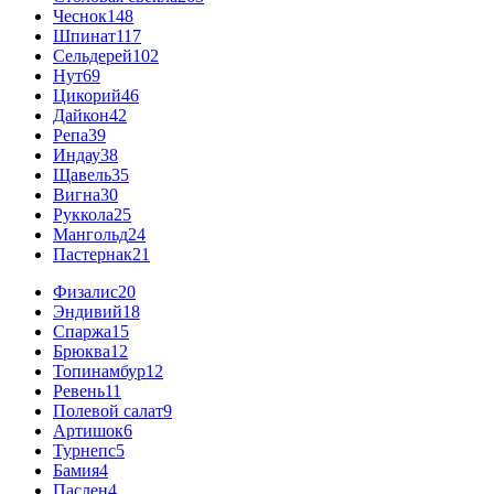
Чеснок
148
Шпинат
117
Сельдерей
102
Нут
69
Цикорий
46
Дайкон
42
Репа
39
Индау
38
Щавель
35
Вигна
30
Руккола
25
Мангольд
24
Пастернак
21
Физалис
20
Эндивий
18
Спаржа
15
Брюква
12
Топинамбур
12
Ревень
11
Полевой салат
9
Артишок
6
Турнепс
5
Бамия
4
Паслен
4