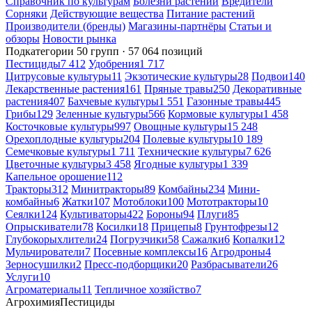
Справочник по культурам
Болезни растений
Вредители
Сорняки
Действующие вещества
Питание растений
Производители (бренды)
Магазины-партнёры
Статьи и
обзоры
Новости рынка
Подкатегории
50 групп · 57 064 позиций
Пестициды
7 412
Удобрения
1 717
Цитрусовые культуры
11
Экзотические культуры
28
Подвои
140
Лекарственные растения
161
Пряные травы
250
Декоративные
растения
407
Бахчевые культуры
1 551
Газонные травы
445
Грибы
129
Зеленные культуры
566
Кормовые культуры
1 458
Косточковые культуры
997
Овощные культуры
15 248
Орехоплодные культуры
204
Полевые культуры
10 189
Семечковые культуры
1 711
Технические культуры
7 626
Цветочные культуры
3 458
Ягодные культуры
1 339
Капельное орошение
112
Тракторы
312
Минитракторы
89
Комбайны
234
Мини-
комбайны
6
Жатки
107
Мотоблоки
100
Мототракторы
10
Сеялки
124
Культиваторы
422
Бороны
94
Плуги
85
Опрыскиватели
78
Косилки
18
Прицепы
8
Грунтофрезы
12
Глубокорыхлители
24
Погрузчики
58
Сажалки
6
Копалки
12
Мульчирователи
7
Посевные комплексы
16
Агродроны
4
Зерносушилки
2
Пресс-подборщики
20
Разбрасыватели
26
Услуги
10
Агроматериалы
11
Тепличное хозяйство
7
Агрохимия
Пестициды