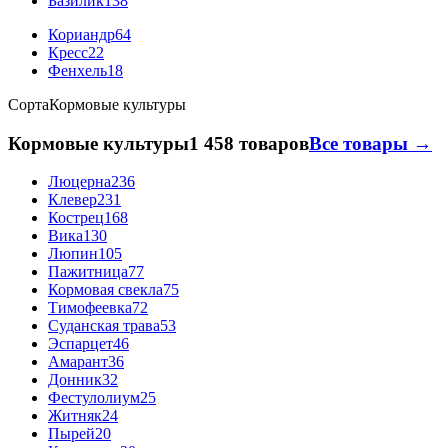
Базилик
138
Кориандр
64
Кресс
22
Фенхель
18
Сорта
Кормовые культуры
Кормовые культуры
1 458 товаров
Все товары →
Люцерна
236
Клевер
231
Кострец
168
Вика
130
Люпин
105
Пажитница
77
Кормовая свекла
75
Тимофеевка
72
Суданская трава
53
Эспарцет
46
Амарант
36
Донник
32
Фестулолиум
25
Житняк
24
Пырей
20