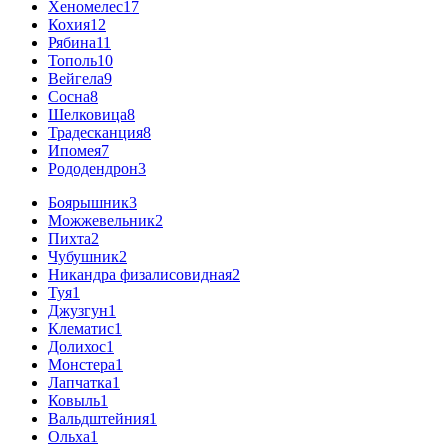
Хеномелес
17
Кохия
12
Рябина
11
Тополь
10
Вейгела
9
Сосна
8
Шелковица
8
Традесканция
8
Ипомея
7
Рододендрон
3
Боярышник
3
Можжевельник
2
Пихта
2
Чубушник
2
Никандра физалисовидная
2
Туя
1
Джузгун
1
Клематис
1
Долихос
1
Монстера
1
Лапчатка
1
Ковыль
1
Вальдштейния
1
Ольха
1