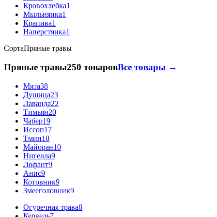
Кровохлебка
1
Мыльнянка
1
Крапива
1
Наперстянка
1
Сорта
Пряные травы
Пряные травы
250 товаров
Все товары →
Мята
38
Душица
23
Лаванда
22
Тимьян
20
Чабер
19
Иссоп
17
Тмин
10
Майоран
10
Нигелла
9
Лофант
9
Анис
9
Котовник
9
Змееголовник
9
Огуречная трава
8
Кервель
7