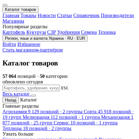
Каталог товаров
Главная
Товары
Новости
Статьи
Справочник
Производители
Магазины
Популярные разделы
Картофель
Кукуруза
СЗР
Удобрения
Семена
Техника
Регион, язык и валюта
Украина · RU · EUR
Войти
Избранное
Стать магазином-партнёром
Каталог товаров
57 064
позиций ·
50
категории
обновлено сегодня
ESC
Весь каталог
Каталог
Назад
Главные разделы
Агрохимия
9 129 позиций · 2 группы
Сорта
45 918 позиций ·
19 групп
Мелиорация
112 позиций · 1 группа
Механизация
1
877 позиций · 25 групп
Сервис
10 позиций · 1 группа
Теплицы
18 позиций · 2 группы
Узнать больше