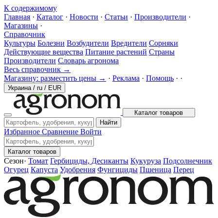
К содержимому
Главная
·
Каталог
·
Новости
·
Статьи
·
Производители
·
Магазины
·
Справочник
Культуры
Болезни
Возбудители
Вредители
Сорняки
Действующие вещества
Питание растений
Страны
Производители
Словарь агронома
Весь справочник →
Магазину: разместить цены →
·
Реклама
·
Помощь
·
·
Украина
/
ru
/
EUR
Каталог товаров
Найти
Избранное
Сравнение
Войти
Каталог товаров
Сезон
·
Томат
Гербициды, Десиканты
Кукуруза
Подсолнечник
Огурец
Капуста
Удобрения
Фунгициды
Пшеница
Перец