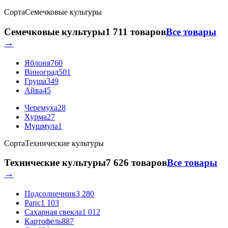
Сорта
Семечковые культуры
Семечковые культуры
1 711 товаров
Все товары
→
Яблоня
760
Виноград
501
Груша
349
Айва
45
Черемуха
28
Хурма
27
Мушмула
1
Сорта
Технические культуры
Технические культуры
7 626 товаров
Все товары
→
Подсолнечник
3 280
Рапс
1 103
Сахарная свекла
1 012
Картофель
887