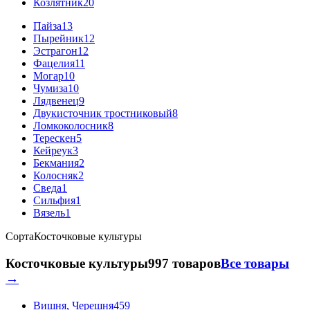
Козлятник
20
Пайза
13
Пырейник
12
Эстрагон
12
Фацелия
11
Могар
10
Чумиза
10
Лядвенец
9
Двукисточник тростниковый
8
Ломкоколосник
8
Терескен
5
Кейреук
3
Бекмания
2
Колосняк
2
Сведа
1
Сильфия
1
Вязель
1
Сорта
Косточковые культуры
Косточковые культуры
997 товаров
Все товары
→
Вишня, Черешня
459