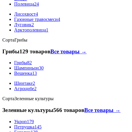
Полевица
24
Лисохвост
4
Газонные травосмеси
4
Луговик
2
Арктополевица
1
Сорта
Грибы
Грибы
129 товаров
Все товары →
Грибы
82
Шампиньон
30
Вешенка
13
Шиитаке
2
Агроцибе
2
Сорта
Зеленные культуры
Зеленные культуры
566 товаров
Все товары →
Укроп
179
Петрушка
145