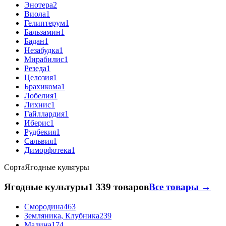
Энотера
2
Виола
1
Гелиптерум
1
Бальзамин
1
Бадан
1
Незабудка
1
Мирабилис
1
Резеда
1
Целозия
1
Брахикома
1
Лобелия
1
Лихнис
1
Гайллардия
1
Иберис
1
Рудбекия
1
Сальвия
1
Диморфотека
1
Сорта
Ягодные культуры
Ягодные культуры
1 339 товаров
Все товары →
Смородина
463
Земляника, Клубника
239
Малина
174