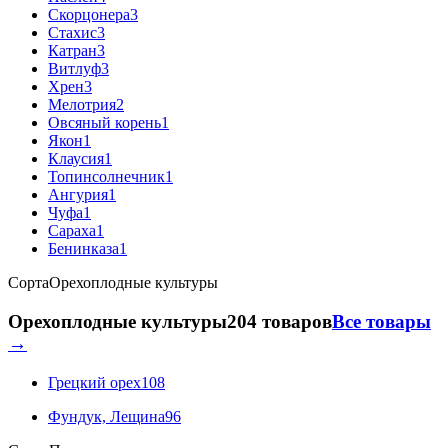
Скорцонера
3
Стахис
3
Катран
3
Витлуф
3
Хрен
3
Мелотрия
2
Овсяный корень
1
Якон
1
Клаусия
1
Топинсолнечник
1
Ангурия
1
Чуфа
1
Сараха
1
Бенинказа
1
Сорта
Орехоплодные культуры
Орехоплодные культуры
204 товаров
Все товары
→
Грецкий орех
108
Фундук, Лещина
96