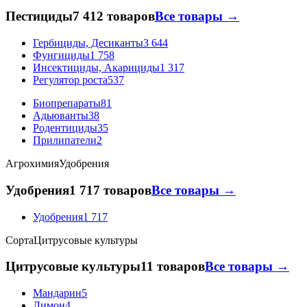
Пестициды
7 412 товаров
Все товары →
Гербициды, Десиканты
3 644
Фунгициды
1 758
Инсектициды, Акарициды
1 317
Регулятор роста
537
Биопрепараты
81
Адьюванты
38
Родентициды
35
Прилипатели
2
Агрохимия
Удобрения
Удобрения
1 717 товаров
Все товары →
Удобрения
1 717
Сорта
Цитрусовые культуры
Цитрусовые культуры
11 товаров
Все товары →
Мандарин
5
Лимон
4