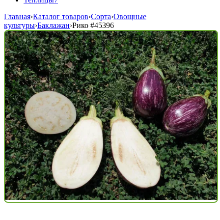
Главная
›
Каталог товаров
›
Сорта
›
Овощные
культуры
›
Баклажан
›
Рико
#45396