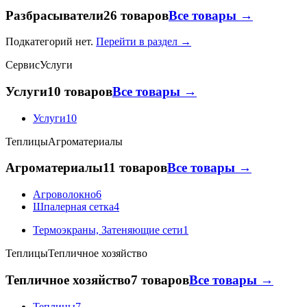
Разбрасыватели
26 товаров
Все товары →
Подкатегорий нет.
Перейти в раздел →
Сервис
Услуги
Услуги
10 товаров
Все товары →
Услуги
10
Теплицы
Агроматериалы
Агроматериалы
11 товаров
Все товары →
Агроволокно
6
Шпалерная сетка
4
Термоэкраны, Затеняющие сети
1
Теплицы
Тепличное хозяйство
Тепличное хозяйство
7 товаров
Все товары →
Теплицы
7