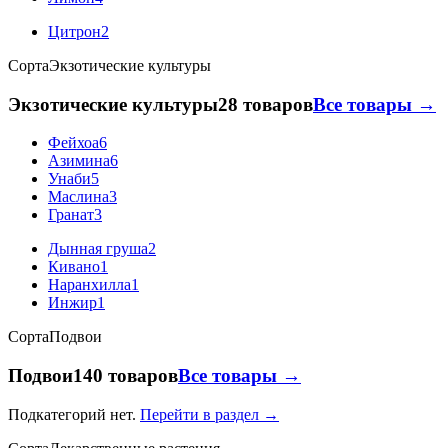
Цитрон
2
Сорта
Экзотические культуры
Экзотические культуры
28 товаров
Все товары →
Фейхоа
6
Азимина
6
Унаби
5
Маслина
3
Гранат
3
Дынная груша
2
Кивано
1
Наранхилла
1
Инжир
1
Сорта
Подвои
Подвои
140 товаров
Все товары →
Подкатегорий нет.
Перейти в раздел →