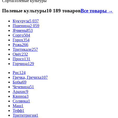
Сорта
Полевые культуры
Полевые культуры
10 189 товаров
Все товары →
Кукуруза
5 037
Пшеница
2 059
Ячмень
853
Сорго
504
Горох
354
Рожь
266
Тритикале
257
Овёс
232
Просо
131
Горчица
129
Рис
124
Гречка, Гречиха
107
Бобы
69
Чечевица
51
Арахис
9
Квиноа
3
Солянка
1
Маш
1
Тефф
1
Трититригия
1