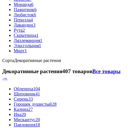
Монарда
6
Пажитник
6
Любисток
6
Перилла
4
Лавандин
3
Рута
2
Скрытница
1
Ляллеманция
1
Эльсгольция
1
Мирт
1
Сорта
Декоративные растения
Декоративные растения
407 товаров
Все товары
→
Облепиха
104
Шиповник
41
Сирень
33
Горошек душистый
28
Калина
27
Ива
20
Мискантус
20
Павловния
18