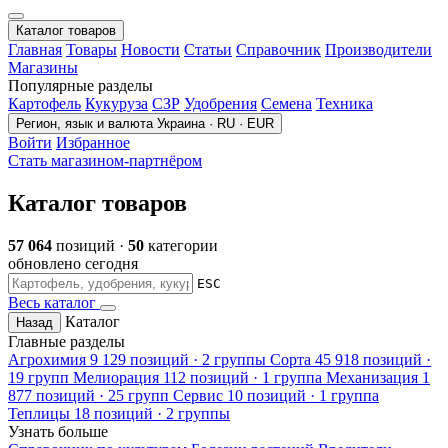
Каталог товаров
Главная
Товары
Новости
Статьи
Справочник
Производители
Магазины
Популярные разделы
Картофель
Кукуруза
СЗР
Удобрения
Семена
Техника
Регион, язык и валюта
Украина · RU · EUR
Войти
Избранное
Стать магазином-партнёром
Каталог товаров
57 064
позиций ·
50
категории
обновлено сегодня
ESC
Весь каталог
Каталог
Назад
Главные разделы
Агрохимия
9 129 позиций · 2 группы
Сорта
45 918 позиций ·
19 групп
Мелиорация
112 позиций · 1 группа
Механизация
1
877 позиций · 25 групп
Сервис
10 позиций · 1 группа
Теплицы
18 позиций · 2 группы
Узнать больше