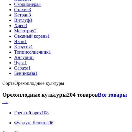
Скорцонера
3
Стахис
3
Катран
3
Витлуф
3
Хрен
3
Мелотрия
2
Овсяный корень
1
Якон
1
Клаусия
1
Топинсолнечник
1
Ангурия
1
Чуфа
1
Сараха
1
Бенинказа
1
Сорта
Орехоплодные культуры
Орехоплодные культуры
204 товаров
Все товары
→
Грецкий орех
108
Фундук, Лещина
96