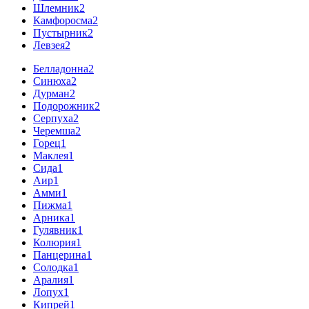
Шлемник
2
Камфоросма
2
Пустырник
2
Левзея
2
Белладонна
2
Синюха
2
Дурман
2
Подорожник
2
Серпуха
2
Черемша
2
Горец
1
Маклея
1
Сида
1
Аир
1
Амми
1
Пижма
1
Арника
1
Гулявник
1
Колюрия
1
Панцерина
1
Солодка
1
Аралия
1
Лопух
1
Кипрей
1