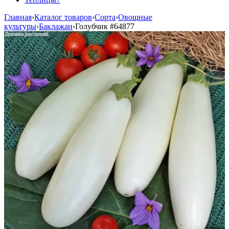
Главная
›
Каталог товаров
›
Сорта
›
Овощные
культуры
›
Баклажан
›
Голубчик
#64877