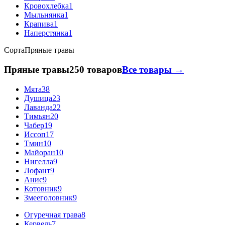
Кровохлебка
1
Мыльнянка
1
Крапива
1
Наперстянка
1
Сорта
Пряные травы
Пряные травы
250 товаров
Все товары →
Мята
38
Душица
23
Лаванда
22
Тимьян
20
Чабер
19
Иссоп
17
Тмин
10
Майоран
10
Нигелла
9
Лофант
9
Анис
9
Котовник
9
Змееголовник
9
Огуречная трава
8
Кервель
7