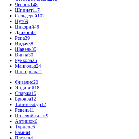
Чеснок
148
Шпинат
117
Сельдерей
102
Нут
69
Цикорий
46
Дайкон
42
Репа
39
Индау
38
Щавель
35
Вигна
30
Руккола
25
Мангольд
24
Пастернак
21
Физалис
20
Эндивий
18
Спаржа
15
Брюква
12
Топинамбур
12
Ревень
11
Полевой салат
9
Артишок
6
Турнепс
5
Бамия
4
Паслен
4