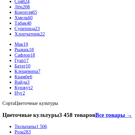
Соя
824
Лён
208
Конопля
65
Хмель
60
Табак
40
Сурепица
23
Хлопчатник
22
Мак
19
Рыжик
18
Сафлор
18
Гуар
17
Батат
10
Клещевина
7
Крамбе
6
Вайда
3
Кунжут
2
Нуг
2
Сорта
Цветочные культуры
Цветочные культуры
3 458 товаров
Все товары →
Тюльпаны
1 506
Роза
283