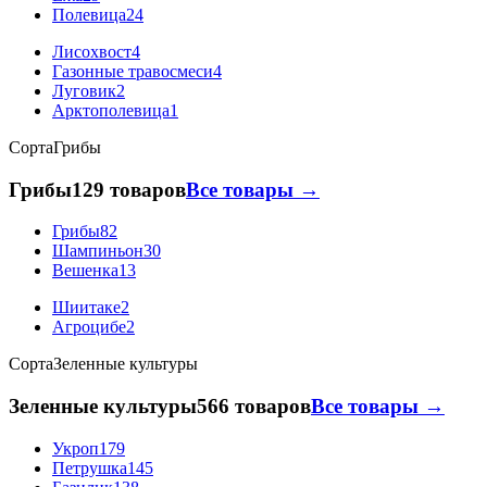
Полевица
24
Лисохвост
4
Газонные травосмеси
4
Луговик
2
Арктополевица
1
Сорта
Грибы
Грибы
129 товаров
Все товары →
Грибы
82
Шампиньон
30
Вешенка
13
Шиитаке
2
Агроцибе
2
Сорта
Зеленные культуры
Зеленные культуры
566 товаров
Все товары →
Укроп
179
Петрушка
145