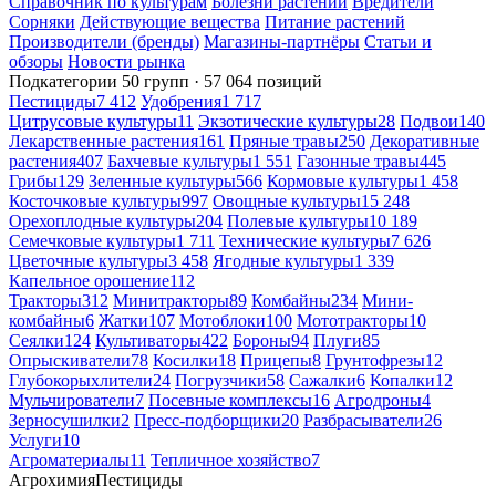
Справочник по культурам
Болезни растений
Вредители
Сорняки
Действующие вещества
Питание растений
Производители (бренды)
Магазины-партнёры
Статьи и
обзоры
Новости рынка
Подкатегории
50 групп · 57 064 позиций
Пестициды
7 412
Удобрения
1 717
Цитрусовые культуры
11
Экзотические культуры
28
Подвои
140
Лекарственные растения
161
Пряные травы
250
Декоративные
растения
407
Бахчевые культуры
1 551
Газонные травы
445
Грибы
129
Зеленные культуры
566
Кормовые культуры
1 458
Косточковые культуры
997
Овощные культуры
15 248
Орехоплодные культуры
204
Полевые культуры
10 189
Семечковые культуры
1 711
Технические культуры
7 626
Цветочные культуры
3 458
Ягодные культуры
1 339
Капельное орошение
112
Тракторы
312
Минитракторы
89
Комбайны
234
Мини-
комбайны
6
Жатки
107
Мотоблоки
100
Мототракторы
10
Сеялки
124
Культиваторы
422
Бороны
94
Плуги
85
Опрыскиватели
78
Косилки
18
Прицепы
8
Грунтофрезы
12
Глубокорыхлители
24
Погрузчики
58
Сажалки
6
Копалки
12
Мульчирователи
7
Посевные комплексы
16
Агродроны
4
Зерносушилки
2
Пресс-подборщики
20
Разбрасыватели
26
Услуги
10
Агроматериалы
11
Тепличное хозяйство
7
Агрохимия
Пестициды