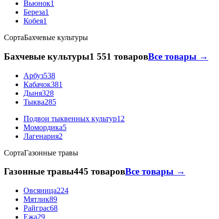
Вьюнок
1
Береза
1
Кобея
1
Сорта
Бахчевые культуры
Бахчевые культуры
1 551 товаров
Все товары →
Арбуз
538
Кабачок
381
Дыня
328
Тыква
285
Подвои тыквенных культур
12
Момордика
5
Лагенария
2
Сорта
Газонные травы
Газонные травы
445 товаров
Все товары →
Овсяница
224
Мятлик
89
Райграс
68
Ежа
29