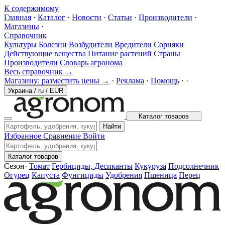
К содержимому
Главная
·
Каталог
·
Новости
·
Статьи
·
Производители
·
Магазины
·
Справочник
Культуры
Болезни
Возбудители
Вредители
Сорняки
Действующие вещества
Питание растений
Страны
Производители
Словарь агронома
Весь справочник →
Магазину: разместить цены →
·
Реклама
·
Помощь
·
·
Украина
/
ru
/
EUR
Каталог товаров
Найти
Избранное
Сравнение
Войти
Каталог товаров
Сезон
·
Томат
Гербициды, Десиканты
Кукуруза
Подсолнечник
Огурец
Капуста
Фунгициды
Удобрения
Пшеница
Перец