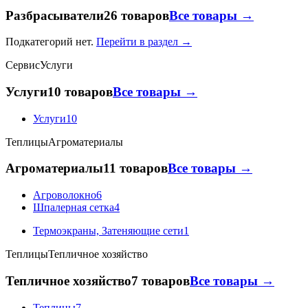
Разбрасыватели
26 товаров
Все товары →
Подкатегорий нет.
Перейти в раздел →
Сервис
Услуги
Услуги
10 товаров
Все товары →
Услуги
10
Теплицы
Агроматериалы
Агроматериалы
11 товаров
Все товары →
Агроволокно
6
Шпалерная сетка
4
Термоэкраны, Затеняющие сети
1
Теплицы
Тепличное хозяйство
Тепличное хозяйство
7 товаров
Все товары →
Теплицы
7