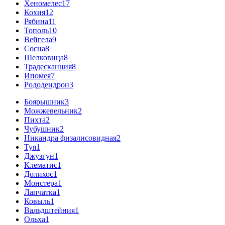
Хеномелес
17
Кохия
12
Рябина
11
Тополь
10
Вейгела
9
Сосна
8
Шелковица
8
Традесканция
8
Ипомея
7
Рододендрон
3
Боярышник
3
Можжевельник
2
Пихта
2
Чубушник
2
Никандра физалисовидная
2
Туя
1
Джузгун
1
Клематис
1
Долихос
1
Монстера
1
Лапчатка
1
Ковыль
1
Вальдштейния
1
Ольха
1