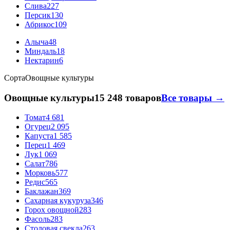
Слива
227
Персик
130
Абрикос
109
Алыча
48
Миндаль
18
Нектарин
6
Сорта
Овощные культуры
Овощные культуры
15 248 товаров
Все товары →
Томат
4 681
Огурец
2 095
Капуста
1 585
Перец
1 469
Лук
1 069
Салат
786
Морковь
577
Редис
565
Баклажан
369
Сахарная кукуруза
346
Горох овощной
283
Фасоль
283
Столовая свекла
263