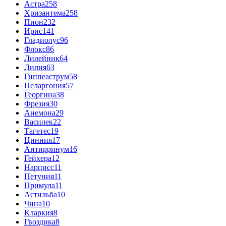
Астра
258
Хризантема
258
Пион
232
Ирис
141
Гладиолус
96
Флокс
86
Лилейник
64
Лилия
63
Гиппеаструм
58
Пеларгония
57
Георгина
38
Фрезия
30
Анемона
29
Василек
22
Тагетес
19
Цинния
17
Антирринум
16
Гейхера
12
Нарцисс
11
Петуния
11
Примула
11
Астильба
10
Чина
10
Кларкия
8
Гвоздика
8