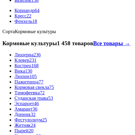
Базилик
138
Кориандр
64
Кресс
22
Фенхель
18
Сорта
Кормовые культуры
Кормовые культуры
1 458 товаров
Все товары →
Люцерна
236
Клевер
231
Кострец
168
Вика
130
Люпин
105
Пажитница
77
Кормовая свекла
75
Тимофеевка
72
Суданская трава
53
Эспарцет
46
Амарант
36
Донник
32
Фестулолиум
25
Житняк
24
Пырей
20