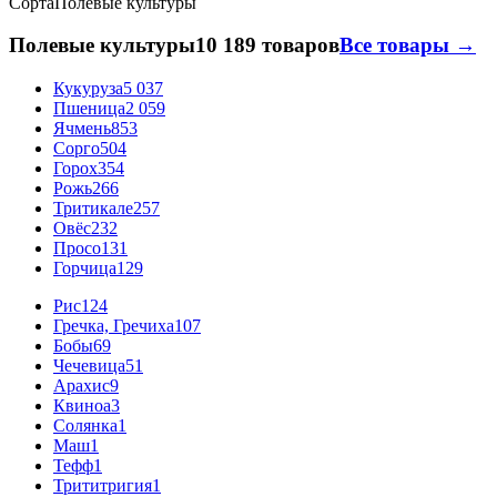
Сорта
Полевые культуры
Полевые культуры
10 189 товаров
Все товары →
Кукуруза
5 037
Пшеница
2 059
Ячмень
853
Сорго
504
Горох
354
Рожь
266
Тритикале
257
Овёс
232
Просо
131
Горчица
129
Рис
124
Гречка, Гречиха
107
Бобы
69
Чечевица
51
Арахис
9
Квиноа
3
Солянка
1
Маш
1
Тефф
1
Трититригия
1