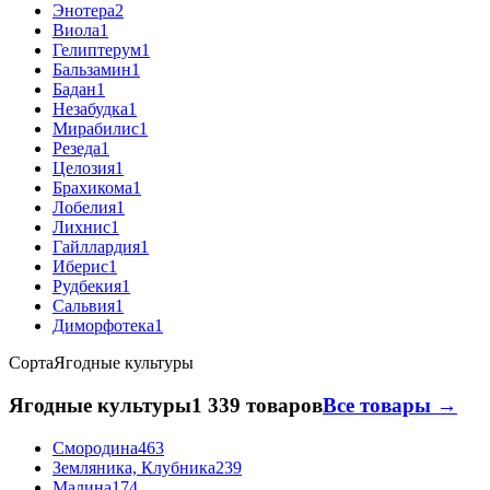
Энотера
2
Виола
1
Гелиптерум
1
Бальзамин
1
Бадан
1
Незабудка
1
Мирабилис
1
Резеда
1
Целозия
1
Брахикома
1
Лобелия
1
Лихнис
1
Гайллардия
1
Иберис
1
Рудбекия
1
Сальвия
1
Диморфотека
1
Сорта
Ягодные культуры
Ягодные культуры
1 339 товаров
Все товары →
Смородина
463
Земляника, Клубника
239
Малина
174