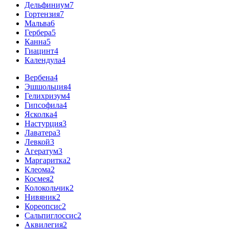
Дельфиниум
7
Гортензия
7
Мальва
6
Гербера
5
Канна
5
Гиацинт
4
Календула
4
Вербена
4
Эшшольция
4
Гелихризум
4
Гипсофила
4
Ясколка
4
Настурция
3
Лаватера
3
Левкой
3
Агератум
3
Маргаритка
2
Клеома
2
Космея
2
Колокольчик
2
Нивяник
2
Кореопсис
2
Сальпиглоссис
2
Аквилегия
2