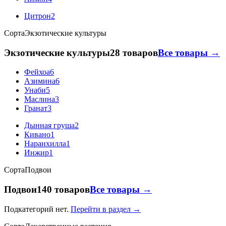
Цитрон
2
Сорта
Экзотические культуры
Экзотические культуры
28 товаров
Все товары →
Фейхоа
6
Азимина
6
Унаби
5
Маслина
3
Гранат
3
Дынная груша
2
Кивано
1
Наранхилла
1
Инжир
1
Сорта
Подвои
Подвои
140 товаров
Все товары →
Подкатегорий нет.
Перейти в раздел →