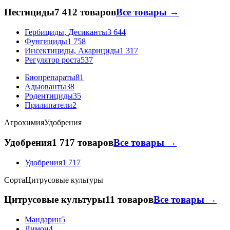
Пестициды
7 412 товаров
Все товары →
Гербициды, Десиканты
3 644
Фунгициды
1 758
Инсектициды, Акарициды
1 317
Регулятор роста
537
Биопрепараты
81
Адьюванты
38
Родентициды
35
Прилипатели
2
Агрохимия
Удобрения
Удобрения
1 717 товаров
Все товары →
Удобрения
1 717
Сорта
Цитрусовые культуры
Цитрусовые культуры
11 товаров
Все товары →
Мандарин
5
Лимон
4