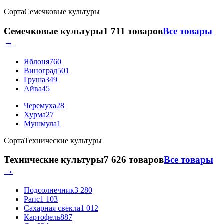
Сорта
Семечковые культуры
Семечковые культуры
1 711 товаров
Все товары
→
Яблоня
760
Виноград
501
Груша
349
Айва
45
Черемуха
28
Хурма
27
Мушмула
1
Сорта
Технические культуры
Технические культуры
7 626 товаров
Все товары
→
Подсолнечник
3 280
Рапс
1 103
Сахарная свекла
1 012
Картофель
887