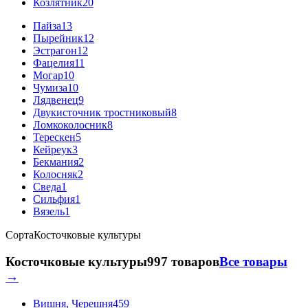
Козлятник
20
Пайза
13
Пырейник
12
Эстрагон
12
Фацелия
11
Могар
10
Чумиза
10
Лядвенец
9
Двукисточник тростниковый
8
Ломкоколосник
8
Терескен
5
Кейреук
3
Бекмания
2
Колосняк
2
Сведа
1
Сильфия
1
Вязель
1
Сорта
Косточковые культуры
Косточковые культуры
997 товаров
Все товары
→
Вишня, Черешня
459