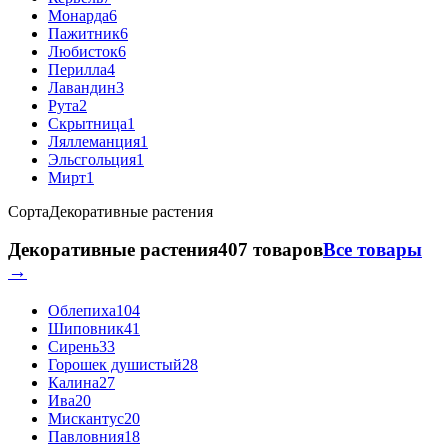
Монарда
6
Пажитник
6
Любисток
6
Перилла
4
Лавандин
3
Рута
2
Скрытница
1
Ляллеманция
1
Эльсгольция
1
Мирт
1
Сорта
Декоративные растения
Декоративные растения
407 товаров
Все товары
→
Облепиха
104
Шиповник
41
Сирень
33
Горошек душистый
28
Калина
27
Ива
20
Мискантус
20
Павловния
18