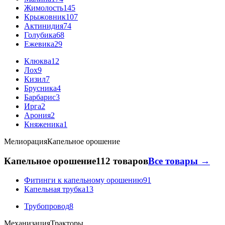
Жимолость
145
Крыжовник
107
Актинидия
74
Голубика
68
Ежевика
29
Клюква
12
Лох
9
Кизил
7
Брусника
4
Барбарис
3
Ирга
2
Арония
2
Княженика
1
Мелиорация
Капельное орошение
Капельное орошение
112 товаров
Все товары →
Фитинги к капельному орошению
91
Капельная трубка
13
Трубопровод
8
Механизация
Тракторы