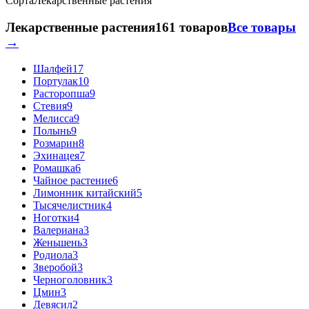
Сорта
Лекарственные растения
Лекарственные растения
161 товаров
Все товары
→
Шалфей
17
Портулак
10
Расторопша
9
Стевия
9
Мелисса
9
Полынь
9
Розмарин
8
Эхинацея
7
Ромашка
6
Чайное растение
6
Лимонник китайский
5
Тысячелистник
4
Ноготки
4
Валериана
3
Женьшень
3
Родиола
3
Зверобой
3
Черноголовник
3
Цмин
3
Девясил
2