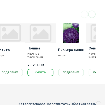
Полина
Соната
етито
Ривьера синяя
Научные
Научные
убинрот
стра
Астра
учреждения
учреждения
2 - 25 EUR
ПОДРОБНЕЕ
ПОДРОБНЕЕ
КУПИТЬ
ПОДРОБ
Каталог товаров
Новости
Статьи
Обратная связь