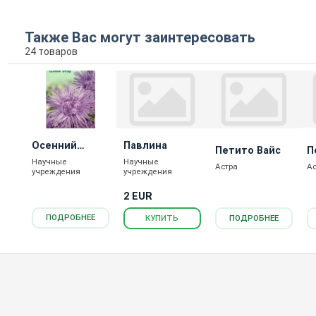
Также Вас могут заинтересовать
24 товаров
Осенний
Павлина
Петито Вайс
П
вечер
Научные
Научные
Р
Астра
А
учреждения
учреждения
2 EUR
ПОДРОБНЕЕ
ПОДРОБНЕЕ
КУПИТЬ