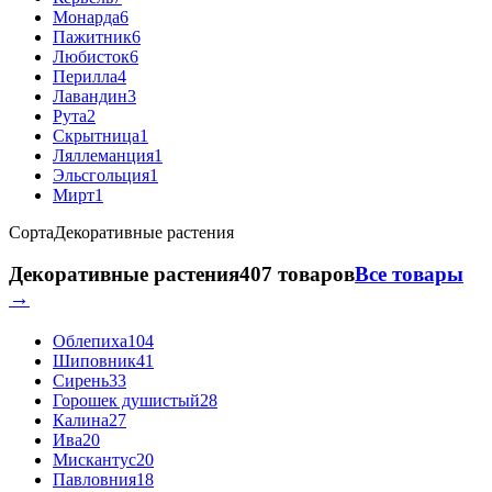
Монарда
6
Пажитник
6
Любисток
6
Перилла
4
Лавандин
3
Рута
2
Скрытница
1
Ляллеманция
1
Эльсгольция
1
Мирт
1
Сорта
Декоративные растения
Декоративные растения
407 товаров
Все товары
→
Облепиха
104
Шиповник
41
Сирень
33
Горошек душистый
28
Калина
27
Ива
20
Мискантус
20
Павловния
18