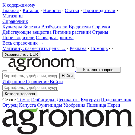
К содержимому
Главная
·
Каталог
·
Новости
·
Статьи
·
Производители
·
Магазины
·
Справочник
Культуры
Болезни
Возбудители
Вредители
Сорняки
Действующие вещества
Питание растений
Страны
Производители
Словарь агронома
Весь справочник →
Магазину: разместить цены →
·
Реклама
·
Помощь
·
·
Украина
/
ru
/
EUR
Каталог товаров
Найти
Избранное
Сравнение
Войти
Каталог товаров
Сезон
·
Томат
Гербициды, Десиканты
Кукуруза
Подсолнечник
Огурец
Капуста
Фунгициды
Удобрения
Пшеница
Перец