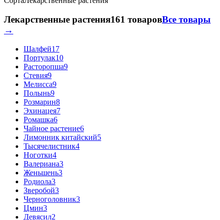
Сорта
Лекарственные растения
Лекарственные растения
161 товаров
Все товары
→
Шалфей
17
Портулак
10
Расторопша
9
Стевия
9
Мелисса
9
Полынь
9
Розмарин
8
Эхинацея
7
Ромашка
6
Чайное растение
6
Лимонник китайский
5
Тысячелистник
4
Ноготки
4
Валериана
3
Женьшень
3
Родиола
3
Зверобой
3
Черноголовник
3
Цмин
3
Девясил
2