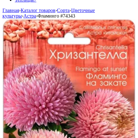
Главная
›
Каталог товаров
›
Сорта
›
Цветочные
культуры
›
Астра
›
Фламинго
#74343