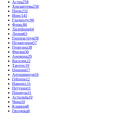
Астра
258
Хризантема
258
Пион
232
Ирис
141
Гладиолус
96
Флокс
86
Лилейник
64
Лилия
63
Гиппеаструм
58
Пеларгония
57
Георгина
38
Фрезия
30
Анемона
29
Василек
22
Тагетес
19
Цинния
17
Антирринум
16
Гейхера
12
Нарцисс
11
Петуния
11
Примула
11
Астильба
10
Чина
10
Кларкия
8
Гвоздика
8