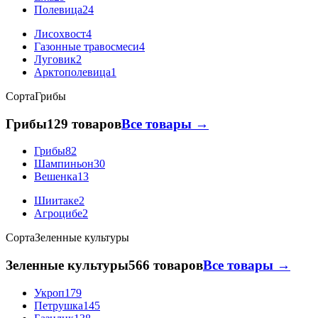
Полевица
24
Лисохвост
4
Газонные травосмеси
4
Луговик
2
Арктополевица
1
Сорта
Грибы
Грибы
129 товаров
Все товары →
Грибы
82
Шампиньон
30
Вешенка
13
Шиитаке
2
Агроцибе
2
Сорта
Зеленные культуры
Зеленные культуры
566 товаров
Все товары →
Укроп
179
Петрушка
145