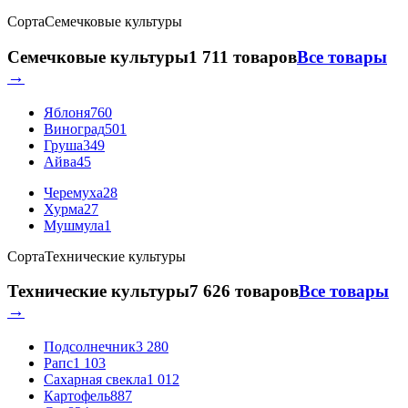
Сорта
Семечковые культуры
Семечковые культуры
1 711 товаров
Все товары
→
Яблоня
760
Виноград
501
Груша
349
Айва
45
Черемуха
28
Хурма
27
Мушмула
1
Сорта
Технические культуры
Технические культуры
7 626 товаров
Все товары
→
Подсолнечник
3 280
Рапс
1 103
Сахарная свекла
1 012
Картофель
887