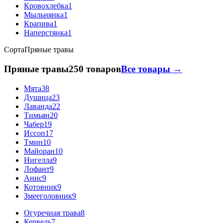
Кровохлебка
1
Мыльнянка
1
Крапива
1
Наперстянка
1
Сорта
Пряные травы
Пряные травы
250 товаров
Все товары →
Мята
38
Душица
23
Лаванда
22
Тимьян
20
Чабер
19
Иссоп
17
Тмин
10
Майоран
10
Нигелла
9
Лофант
9
Анис
9
Котовник
9
Змееголовник
9
Огуречная трава
8
Кервель
7