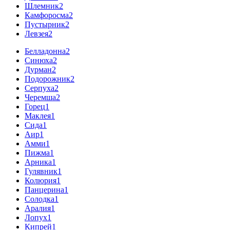
Шлемник
2
Камфоросма
2
Пустырник
2
Левзея
2
Белладонна
2
Синюха
2
Дурман
2
Подорожник
2
Серпуха
2
Черемша
2
Горец
1
Маклея
1
Сида
1
Аир
1
Амми
1
Пижма
1
Арника
1
Гулявник
1
Колюрия
1
Панцерина
1
Солодка
1
Аралия
1
Лопух
1
Кипрей
1