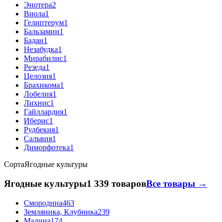
Энотера
2
Виола
1
Гелиптерум
1
Бальзамин
1
Бадан
1
Незабудка
1
Мирабилис
1
Резеда
1
Целозия
1
Брахикома
1
Лобелия
1
Лихнис
1
Гайллардия
1
Иберис
1
Рудбекия
1
Сальвия
1
Диморфотека
1
Сорта
Ягодные культуры
Ягодные культуры
1 339 товаров
Все товары →
Смородина
463
Земляника, Клубника
239
Малина
174