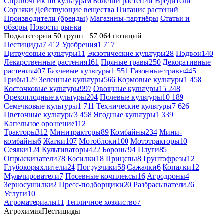
Справочник по культурам
Болезни растений
Вредители
Сорняки
Действующие вещества
Питание растений
Производители (бренды)
Магазины-партнёры
Статьи и
обзоры
Новости рынка
Подкатегории
50 групп · 57 064 позиций
Пестициды
7 412
Удобрения
1 717
Цитрусовые культуры
11
Экзотические культуры
28
Подвои
140
Лекарственные растения
161
Пряные травы
250
Декоративные
растения
407
Бахчевые культуры
1 551
Газонные травы
445
Грибы
129
Зеленные культуры
566
Кормовые культуры
1 458
Косточковые культуры
997
Овощные культуры
15 248
Орехоплодные культуры
204
Полевые культуры
10 189
Семечковые культуры
1 711
Технические культуры
7 626
Цветочные культуры
3 458
Ягодные культуры
1 339
Капельное орошение
112
Тракторы
312
Минитракторы
89
Комбайны
234
Мини-
комбайны
6
Жатки
107
Мотоблоки
100
Мототракторы
10
Сеялки
124
Культиваторы
422
Бороны
94
Плуги
85
Опрыскиватели
78
Косилки
18
Прицепы
8
Грунтофрезы
12
Глубокорыхлители
24
Погрузчики
58
Сажалки
6
Копалки
12
Мульчирователи
7
Посевные комплексы
16
Агродроны
4
Зерносушилки
2
Пресс-подборщики
20
Разбрасыватели
26
Услуги
10
Агроматериалы
11
Тепличное хозяйство
7
Агрохимия
Пестициды