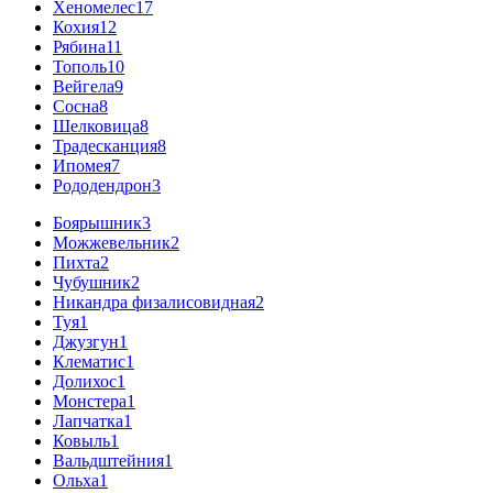
Хеномелес
17
Кохия
12
Рябина
11
Тополь
10
Вейгела
9
Сосна
8
Шелковица
8
Традесканция
8
Ипомея
7
Рододендрон
3
Боярышник
3
Можжевельник
2
Пихта
2
Чубушник
2
Никандра физалисовидная
2
Туя
1
Джузгун
1
Клематис
1
Долихос
1
Монстера
1
Лапчатка
1
Ковыль
1
Вальдштейния
1
Ольха
1