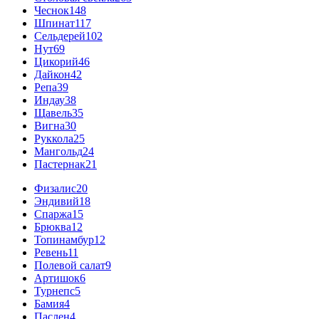
Чеснок
148
Шпинат
117
Сельдерей
102
Нут
69
Цикорий
46
Дайкон
42
Репа
39
Индау
38
Щавель
35
Вигна
30
Руккола
25
Мангольд
24
Пастернак
21
Физалис
20
Эндивий
18
Спаржа
15
Брюква
12
Топинамбур
12
Ревень
11
Полевой салат
9
Артишок
6
Турнепс
5
Бамия
4
Паслен
4