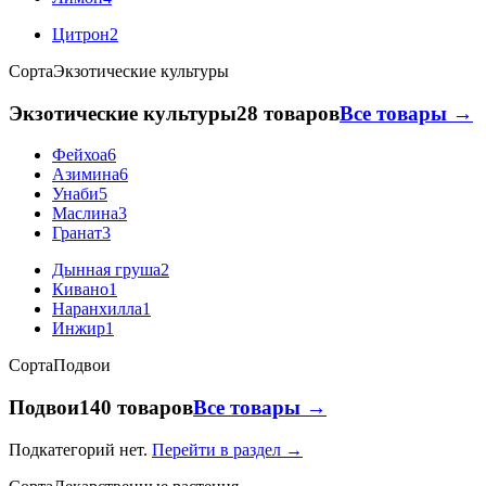
Цитрон
2
Сорта
Экзотические культуры
Экзотические культуры
28 товаров
Все товары →
Фейхоа
6
Азимина
6
Унаби
5
Маслина
3
Гранат
3
Дынная груша
2
Кивано
1
Наранхилла
1
Инжир
1
Сорта
Подвои
Подвои
140 товаров
Все товары →
Подкатегорий нет.
Перейти в раздел →