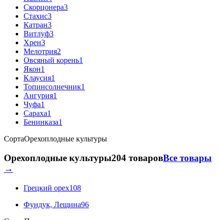
Скорцонера
3
Стахис
3
Катран
3
Витлуф
3
Хрен
3
Мелотрия
2
Овсяный корень
1
Якон
1
Клаусия
1
Топинсолнечник
1
Ангурия
1
Чуфа
1
Сараха
1
Бенинказа
1
Сорта
Орехоплодные культуры
Орехоплодные культуры
204 товаров
Все товары
→
Грецкий орех
108
Фундук, Лещина
96