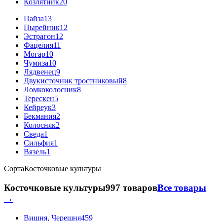
Козлятник
20
Пайза
13
Пырейник
12
Эстрагон
12
Фацелия
11
Могар
10
Чумиза
10
Лядвенец
9
Двукисточник тростниковый
8
Ломкоколосник
8
Терескен
5
Кейреук
3
Бекмания
2
Колосняк
2
Сведа
1
Сильфия
1
Вязель
1
Сорта
Косточковые культуры
Косточковые культуры
997 товаров
Все товары
→
Вишня, Черешня
459