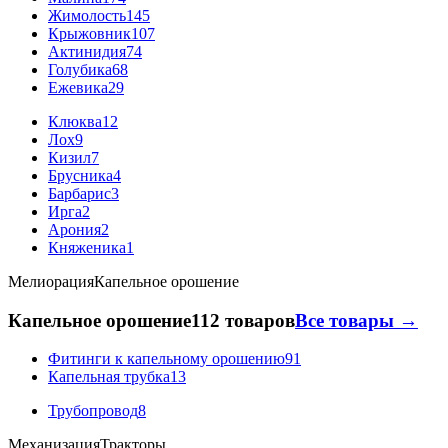
Жимолость
145
Крыжовник
107
Актинидия
74
Голубика
68
Ежевика
29
Клюква
12
Лох
9
Кизил
7
Брусника
4
Барбарис
3
Ирга
2
Арония
2
Княженика
1
Мелиорация
Капельное орошение
Капельное орошение
112 товаров
Все товары →
Фитинги к капельному орошению
91
Капельная трубка
13
Трубопровод
8
Механизация
Тракторы