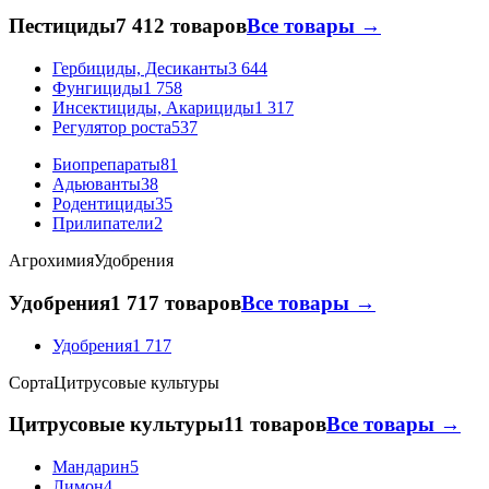
Пестициды
7 412 товаров
Все товары →
Гербициды, Десиканты
3 644
Фунгициды
1 758
Инсектициды, Акарициды
1 317
Регулятор роста
537
Биопрепараты
81
Адьюванты
38
Родентициды
35
Прилипатели
2
Агрохимия
Удобрения
Удобрения
1 717 товаров
Все товары →
Удобрения
1 717
Сорта
Цитрусовые культуры
Цитрусовые культуры
11 товаров
Все товары →
Мандарин
5
Лимон
4