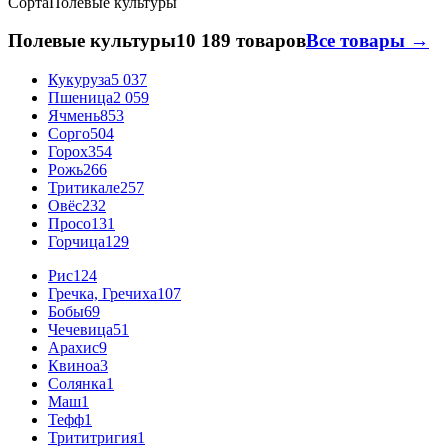
Сорта
Полевые культуры
Полевые культуры
10 189 товаров
Все товары →
Кукуруза
5 037
Пшеница
2 059
Ячмень
853
Сорго
504
Горох
354
Рожь
266
Тритикале
257
Овёс
232
Просо
131
Горчица
129
Рис
124
Гречка, Гречиха
107
Бобы
69
Чечевица
51
Арахис
9
Квиноа
3
Солянка
1
Маш
1
Тефф
1
Трититригия
1