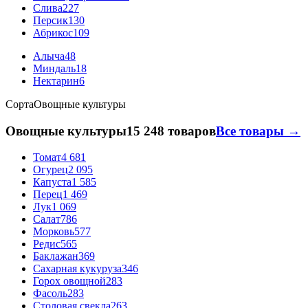
Слива
227
Персик
130
Абрикос
109
Алыча
48
Миндаль
18
Нектарин
6
Сорта
Овощные культуры
Овощные культуры
15 248 товаров
Все товары →
Томат
4 681
Огурец
2 095
Капуста
1 585
Перец
1 469
Лук
1 069
Салат
786
Морковь
577
Редис
565
Баклажан
369
Сахарная кукуруза
346
Горох овощной
283
Фасоль
283
Столовая свекла
263