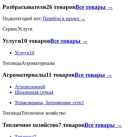
Разбрасыватели
26 товаров
Все товары →
Подкатегорий нет.
Перейти в раздел →
Сервис
Услуги
Услуги
10 товаров
Все товары →
Услуги
10
Теплицы
Агроматериалы
Агроматериалы
11 товаров
Все товары →
Агроволокно
6
Шпалерная сетка
4
Термоэкраны, Затеняющие сети
1
Теплицы
Тепличное хозяйство
Тепличное хозяйство
7 товаров
Все товары →
Теплицы
7