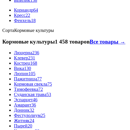
Базилик
138
Кориандр
64
Кресс
22
Фенхель
18
Сорта
Кормовые культуры
Кормовые культуры
1 458 товаров
Все товары →
Люцерна
236
Клевер
231
Кострец
168
Вика
130
Люпин
105
Пажитница
77
Кормовая свекла
75
Тимофеевка
72
Суданская трава
53
Эспарцет
46
Амарант
36
Донник
32
Фестулолиум
25
Житняк
24
Пырей
20