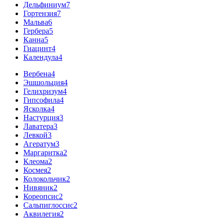
Дельфиниум
7
Гортензия
7
Мальва
6
Гербера
5
Канна
5
Гиацинт
4
Календула
4
Вербена
4
Эшшольция
4
Гелихризум
4
Гипсофила
4
Ясколка
4
Настурция
3
Лаватера
3
Левкой
3
Агератум
3
Маргаритка
2
Клеома
2
Космея
2
Колокольчик
2
Нивяник
2
Кореопсис
2
Сальпиглоссис
2
Аквилегия
2