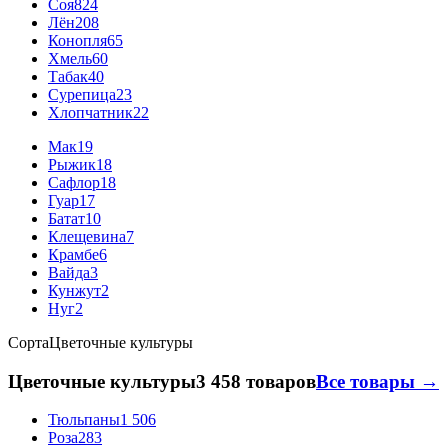
Соя
824
Лён
208
Конопля
65
Хмель
60
Табак
40
Сурепица
23
Хлопчатник
22
Мак
19
Рыжик
18
Сафлор
18
Гуар
17
Батат
10
Клещевина
7
Крамбе
6
Вайда
3
Кунжут
2
Нуг
2
Сорта
Цветочные культуры
Цветочные культуры
3 458 товаров
Все товары →
Тюльпаны
1 506
Роза
283