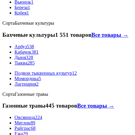
Вьюнок
1
Береза
1
Кобея
1
Сорта
Бахчевые культуры
Бахчевые культуры
1 551 товаров
Все товары →
Арбуз
538
Кабачок
381
Дыня
328
Тыква
285
Подвои тыквенных культур
12
Момордика
5
Лагенария
2
Сорта
Газонные травы
Газонные травы
445 товаров
Все товары →
Овсяница
224
Мятлик
89
Райграс
68
Ежа
29