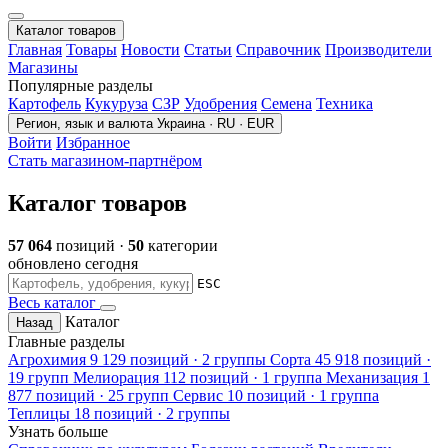
Каталог товаров
Главная
Товары
Новости
Статьи
Справочник
Производители
Магазины
Популярные разделы
Картофель
Кукуруза
СЗР
Удобрения
Семена
Техника
Регион, язык и валюта
Украина · RU · EUR
Войти
Избранное
Стать магазином-партнёром
Каталог товаров
57 064
позиций ·
50
категории
обновлено сегодня
ESC
Весь каталог
Каталог
Назад
Главные разделы
Агрохимия
9 129 позиций · 2 группы
Сорта
45 918 позиций ·
19 групп
Мелиорация
112 позиций · 1 группа
Механизация
1
877 позиций · 25 групп
Сервис
10 позиций · 1 группа
Теплицы
18 позиций · 2 группы
Узнать больше