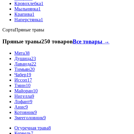
Кровохлебка
1
Мыльнянка
1
Крапива
1
Наперстянка
1
Сорта
Пряные травы
Пряные травы
250 товаров
Все товары →
Мята
38
Душица
23
Лаванда
22
Тимьян
20
Чабер
19
Иссоп
17
Тмин
10
Майоран
10
Нигелла
9
Лофант
9
Анис
9
Котовник
9
Змееголовник
9
Огуречная трава
8
Кервель
7