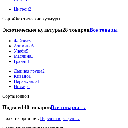
Цитрон
2
Сорта
Экзотические культуры
Экзотические культуры
28 товаров
Все товары →
Фейхоа
6
Азимина
6
Унаби
5
Маслина
3
Гранат
3
Дынная груша
2
Кивано
1
Наранхилла
1
Инжир
1
Сорта
Подвои
Подвои
140 товаров
Все товары →
Подкатегорий нет.
Перейти в раздел →