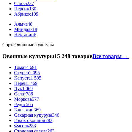
Слива
227
Персик
130
Абрикос
109
Алыча
48
Миндаль
18
Нектарин
6
Сорта
Овощные культуры
Овощные культуры
15 248 товаров
Все товары →
Томат
4 681
Огурец
2 095
Капуста
1 585
Перец
1 469
Лук
1 069
Салат
786
Морковь
577
Редис
565
Баклажан
369
Сахарная кукуруза
346
Горох овощной
283
Фасоль
283
Столовая свекла
263