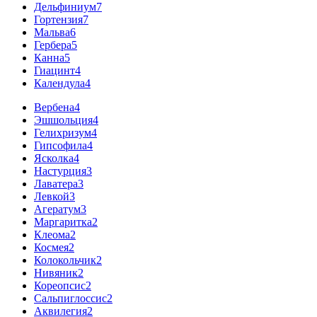
Дельфиниум
7
Гортензия
7
Мальва
6
Гербера
5
Канна
5
Гиацинт
4
Календула
4
Вербена
4
Эшшольция
4
Гелихризум
4
Гипсофила
4
Ясколка
4
Настурция
3
Лаватера
3
Левкой
3
Агератум
3
Маргаритка
2
Клеома
2
Космея
2
Колокольчик
2
Нивяник
2
Кореопсис
2
Сальпиглоссис
2
Аквилегия
2