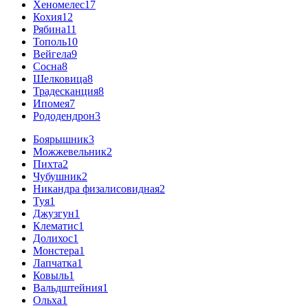
Хеномелес
17
Кохия
12
Рябина
11
Тополь
10
Вейгела
9
Сосна
8
Шелковица
8
Традесканция
8
Ипомея
7
Рододендрон
3
Боярышник
3
Можжевельник
2
Пихта
2
Чубушник
2
Никандра физалисовидная
2
Туя
1
Джузгун
1
Клематис
1
Долихос
1
Монстера
1
Лапчатка
1
Ковыль
1
Вальдштейния
1
Ольха
1