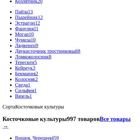
Козлятник
20
Пайза
13
Пырейник
12
Эстрагон
12
Фацелия
11
Могар
10
Чумиза
10
Лядвенец
9
Двукисточник тростниковый
8
Ломкоколосник
8
Терескен
5
Кейреук
3
Бекмания
2
Колосняк
2
Сведа
1
Сильфия
1
Вязель
1
Сорта
Косточковые культуры
Косточковые культуры
997 товаров
Все товары
→
Вишня, Черешня
459