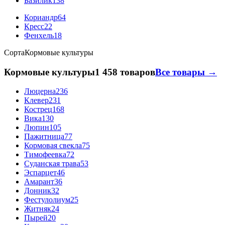
Базилик
138
Кориандр
64
Кресс
22
Фенхель
18
Сорта
Кормовые культуры
Кормовые культуры
1 458 товаров
Все товары →
Люцерна
236
Клевер
231
Кострец
168
Вика
130
Люпин
105
Пажитница
77
Кормовая свекла
75
Тимофеевка
72
Суданская трава
53
Эспарцет
46
Амарант
36
Донник
32
Фестулолиум
25
Житняк
24
Пырей
20