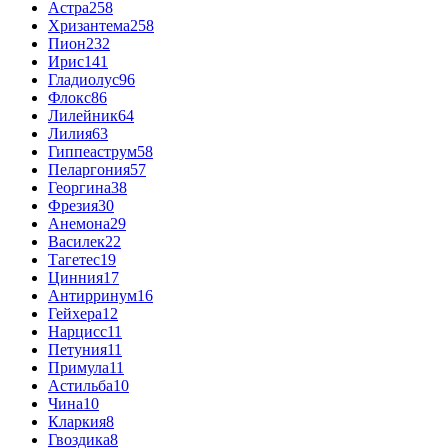
Астра
258
Хризантема
258
Пион
232
Ирис
141
Гладиолус
96
Флокс
86
Лилейник
64
Лилия
63
Гиппеаструм
58
Пеларгония
57
Георгина
38
Фрезия
30
Анемона
29
Василек
22
Тагетес
19
Цинния
17
Антирринум
16
Гейхера
12
Нарцисс
11
Петуния
11
Примула
11
Астильба
10
Чина
10
Кларкия
8
Гвоздика
8