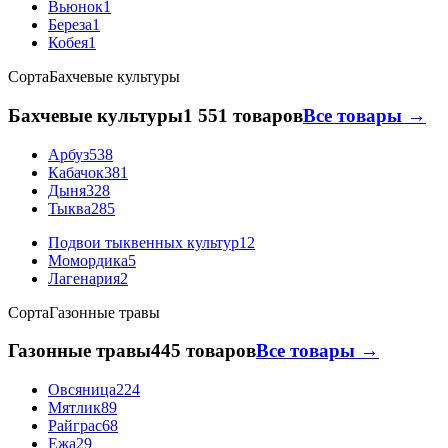
Вьюнок
1
Береза
1
Кобея
1
Сорта
Бахчевые культуры
Бахчевые культуры
1 551 товаров
Все товары →
Арбуз
538
Кабачок
381
Дыня
328
Тыква
285
Подвои тыквенных культур
12
Момордика
5
Лагенария
2
Сорта
Газонные травы
Газонные травы
445 товаров
Все товары →
Овсяница
224
Мятлик
89
Райграс
68
Ежа
29