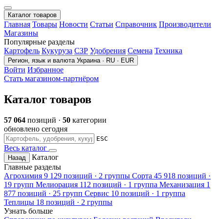
Каталог товаров
Главная
Товары
Новости
Статьи
Справочник
Производители
Магазины
Популярные разделы
Картофель
Кукуруза
СЗР
Удобрения
Семена
Техника
Регион, язык и валюта
Украина · RU · EUR
Войти
Избранное
Стать магазином-партнёром
Каталог товаров
57 064
позиций ·
50
категории
обновлено сегодня
ESC
Весь каталог
Каталог
Назад
Главные разделы
Агрохимия
9 129 позиций · 2 группы
Сорта
45 918 позиций ·
19 групп
Мелиорация
112 позиций · 1 группа
Механизация
1
877 позиций · 25 групп
Сервис
10 позиций · 1 группа
Теплицы
18 позиций · 2 группы
Узнать больше