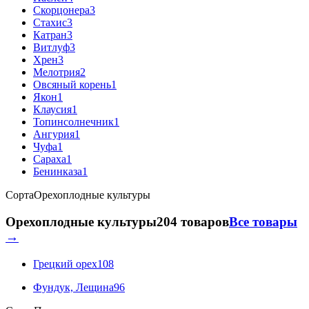
Скорцонера
3
Стахис
3
Катран
3
Витлуф
3
Хрен
3
Мелотрия
2
Овсяный корень
1
Якон
1
Клаусия
1
Топинсолнечник
1
Ангурия
1
Чуфа
1
Сараха
1
Бенинказа
1
Сорта
Орехоплодные культуры
Орехоплодные культуры
204 товаров
Все товары
→
Грецкий орех
108
Фундук, Лещина
96