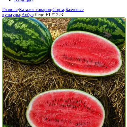
Главная
›
Каталог товаров
›
Сорта
›
Бахчевые
культуры
›
Арбуз
›
Леди F1
#1223