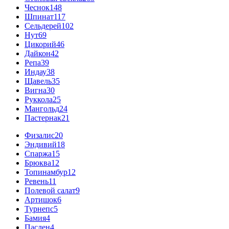
Чеснок
148
Шпинат
117
Сельдерей
102
Нут
69
Цикорий
46
Дайкон
42
Репа
39
Индау
38
Щавель
35
Вигна
30
Руккола
25
Мангольд
24
Пастернак
21
Физалис
20
Эндивий
18
Спаржа
15
Брюква
12
Топинамбур
12
Ревень
11
Полевой салат
9
Артишок
6
Турнепс
5
Бамия
4
Паслен
4