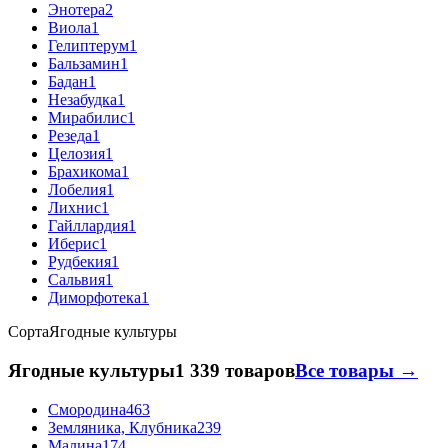
Энотера
2
Виола
1
Гелиптерум
1
Бальзамин
1
Бадан
1
Незабудка
1
Мирабилис
1
Резеда
1
Целозия
1
Брахикома
1
Лобелия
1
Лихнис
1
Гайллардия
1
Иберис
1
Рудбекия
1
Сальвия
1
Диморфотека
1
Сорта
Ягодные культуры
Ягодные культуры
1 339 товаров
Все товары →
Смородина
463
Земляника, Клубника
239
Малина
174