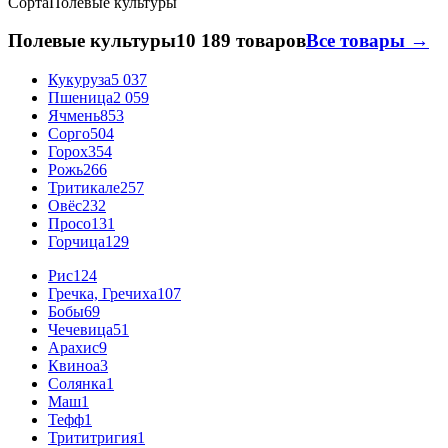
Сорта
Полевые культуры
Полевые культуры
10 189 товаров
Все товары →
Кукуруза
5 037
Пшеница
2 059
Ячмень
853
Сорго
504
Горох
354
Рожь
266
Тритикале
257
Овёс
232
Просо
131
Горчица
129
Рис
124
Гречка, Гречиха
107
Бобы
69
Чечевица
51
Арахис
9
Квиноа
3
Солянка
1
Маш
1
Тефф
1
Трититригия
1