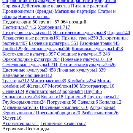
Справочник по культурам
Болезни растений
Вредители
Сорняки
Действующие вещества
Питание растений
Производители (бренды)
Магазины-партнёры
Статьи и
обзоры
Новости рынка
Подкатегории
50 групп · 57 064 позиций
Пестициды
7 412
Удобрения
1 717
Цитрусовые культуры
11
Экзотические культуры
28
Подвои
140
Лекарственные растения
161
Пряные травы
250
Декоративные
растения
407
Бахчевые культуры
1 551
Газонные травы
445
Грибы
129
Зеленные культуры
566
Кормовые культуры
1 458
Косточковые культуры
997
Овощные культуры
15 248
Орехоплодные культуры
204
Полевые культуры
10 189
Семечковые культуры
1 711
Технические культуры
7 626
Цветочные культуры
3 458
Ягодные культуры
1 339
Капельное орошение
112
Тракторы
312
Минитракторы
89
Комбайны
234
Мини-
комбайны
6
Жатки
107
Мотоблоки
100
Мототракторы
10
Сеялки
124
Культиваторы
422
Бороны
94
Плуги
85
Опрыскиватели
78
Косилки
18
Прицепы
8
Грунтофрезы
12
Глубокорыхлители
24
Погрузчики
58
Сажалки
6
Копалки
12
Мульчирователи
7
Посевные комплексы
16
Агродроны
4
Зерносушилки
2
Пресс-подборщики
20
Разбрасыватели
26
Услуги
10
Агроматериалы
11
Тепличное хозяйство
7
Агрохимия
Пестициды