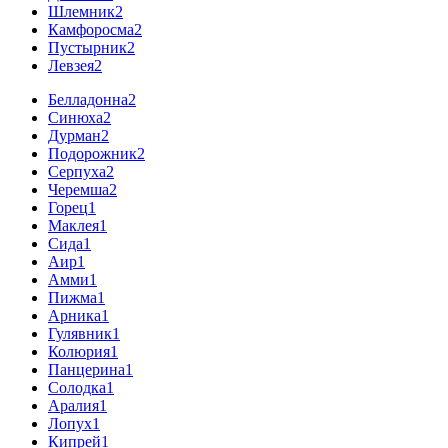
Шлемник
2
Камфоросма
2
Пустырник
2
Левзея
2
Белладонна
2
Синюха
2
Дурман
2
Подорожник
2
Серпуха
2
Черемша
2
Горец
1
Маклея
1
Сида
1
Аир
1
Амми
1
Пижма
1
Арника
1
Гулявник
1
Колюрия
1
Панцерина
1
Солодка
1
Аралия
1
Лопух
1
Кипрей
1