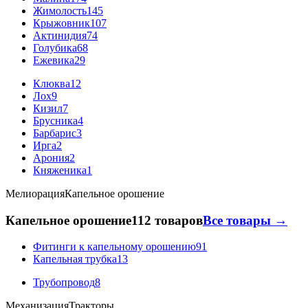
Жимолость
145
Крыжовник
107
Актинидия
74
Голубика
68
Ежевика
29
Клюква
12
Лох
9
Кизил
7
Брусника
4
Барбарис
3
Ирга
2
Арония
2
Княженика
1
Мелиорация
Капельное орошение
Капельное орошение
112 товаров
Все товары →
Фитинги к капельному орошению
91
Капельная трубка
13
Трубопровод
8
Механизация
Тракторы