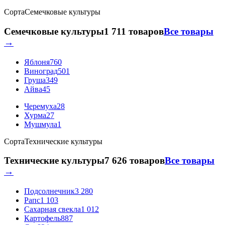
Сорта
Семечковые культуры
Семечковые культуры
1 711 товаров
Все товары
→
Яблоня
760
Виноград
501
Груша
349
Айва
45
Черемуха
28
Хурма
27
Мушмула
1
Сорта
Технические культуры
Технические культуры
7 626 товаров
Все товары
→
Подсолнечник
3 280
Рапс
1 103
Сахарная свекла
1 012
Картофель
887