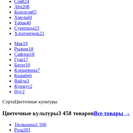
Соя
824
Лён
208
Конопля
65
Хмель
60
Табак
40
Сурепица
23
Хлопчатник
22
Мак
19
Рыжик
18
Сафлор
18
Гуар
17
Батат
10
Клещевина
7
Крамбе
6
Вайда
3
Кунжут
2
Нуг
2
Сорта
Цветочные культуры
Цветочные культуры
3 458 товаров
Все товары →
Тюльпаны
1 506
Роза
283