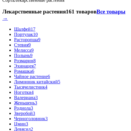
Сорта
Лекарственные растения
Лекарственные растения
161 товаров
Все товары
→
Шалфей
17
Портулак
10
Расторопша
9
Стевия
9
Мелисса
9
Полынь
9
Розмарин
8
Эхинацея
7
Ромашка
6
Чайное растение
6
Лимонник китайский
5
Тысячелистник
4
Ноготки
4
Валериана
3
Женьшень
3
Родиола
3
Зверобой
3
Черноголовник
3
Цмин
3
Девясил
2