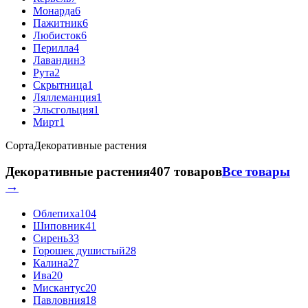
Монарда
6
Пажитник
6
Любисток
6
Перилла
4
Лавандин
3
Рута
2
Скрытница
1
Ляллеманция
1
Эльсгольция
1
Мирт
1
Сорта
Декоративные растения
Декоративные растения
407 товаров
Все товары
→
Облепиха
104
Шиповник
41
Сирень
33
Горошек душистый
28
Калина
27
Ива
20
Мискантус
20
Павловния
18