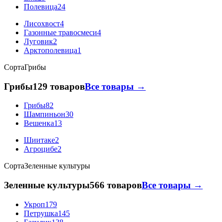
Полевица
24
Лисохвост
4
Газонные травосмеси
4
Луговик
2
Арктополевица
1
Сорта
Грибы
Грибы
129 товаров
Все товары →
Грибы
82
Шампиньон
30
Вешенка
13
Шиитаке
2
Агроцибе
2
Сорта
Зеленные культуры
Зеленные культуры
566 товаров
Все товары →
Укроп
179
Петрушка
145