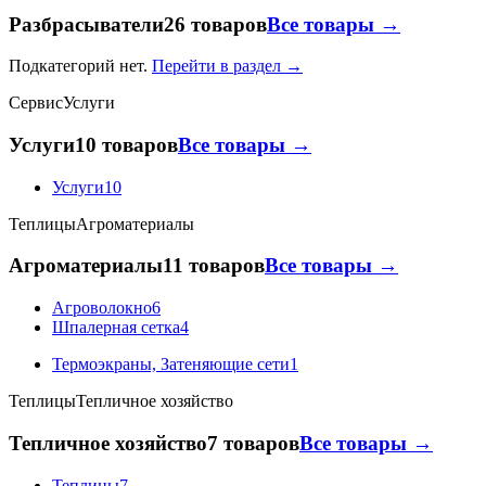
Разбрасыватели
26 товаров
Все товары →
Подкатегорий нет.
Перейти в раздел →
Сервис
Услуги
Услуги
10 товаров
Все товары →
Услуги
10
Теплицы
Агроматериалы
Агроматериалы
11 товаров
Все товары →
Агроволокно
6
Шпалерная сетка
4
Термоэкраны, Затеняющие сети
1
Теплицы
Тепличное хозяйство
Тепличное хозяйство
7 товаров
Все товары →
Теплицы
7