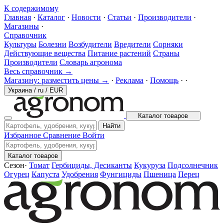
К содержимому
Главная
·
Каталог
·
Новости
·
Статьи
·
Производители
·
Магазины
·
Справочник
Культуры
Болезни
Возбудители
Вредители
Сорняки
Действующие вещества
Питание растений
Страны
Производители
Словарь агронома
Весь справочник →
Магазину: разместить цены →
·
Реклама
·
Помощь
·
·
Украина
/
ru
/
EUR
Каталог товаров
Найти
Избранное
Сравнение
Войти
Каталог товаров
Сезон
·
Томат
Гербициды, Десиканты
Кукуруза
Подсолнечник
Огурец
Капуста
Удобрения
Фунгициды
Пшеница
Перец