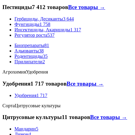
Пестициды
7 412 товаров
Все товары →
Гербициды, Десиканты
3 644
Фунгициды
1 758
Инсектициды, Акарициды
1 317
Регулятор роста
537
Биопрепараты
81
Адьюванты
38
Родентициды
35
Прилипатели
2
Агрохимия
Удобрения
Удобрения
1 717 товаров
Все товары →
Удобрения
1 717
Сорта
Цитрусовые культуры
Цитрусовые культуры
11 товаров
Все товары →
Мандарин
5
Лимон
4