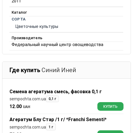
2011
Каталог
СОРТА
Цветочные культуры
Производитель
Федеральный научный центр овощеводства
Где купить
Синий Иней
Семена агератума смесь, фасовка 0,1 г
sempochta.com.ua
0,1 г
12.00
UAH
КУПИТЬ
Агератум Блу Стар /1 г/ *Franchi Sementi*
sempochta.com.ua
1 г