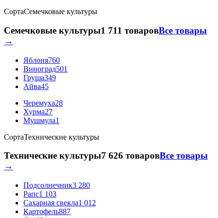
Сорта
Семечковые культуры
Семечковые культуры
1 711 товаров
Все товары
→
Яблоня
760
Виноград
501
Груша
349
Айва
45
Черемуха
28
Хурма
27
Мушмула
1
Сорта
Технические культуры
Технические культуры
7 626 товаров
Все товары
→
Подсолнечник
3 280
Рапс
1 103
Сахарная свекла
1 012
Картофель
887