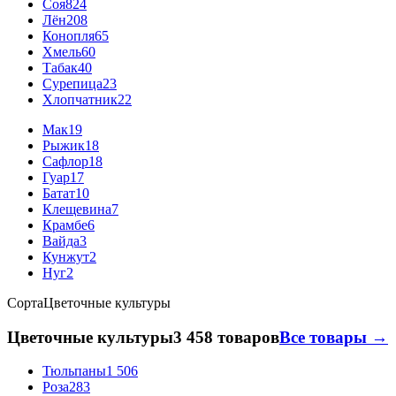
Соя
824
Лён
208
Конопля
65
Хмель
60
Табак
40
Сурепица
23
Хлопчатник
22
Мак
19
Рыжик
18
Сафлор
18
Гуар
17
Батат
10
Клещевина
7
Крамбе
6
Вайда
3
Кунжут
2
Нуг
2
Сорта
Цветочные культуры
Цветочные культуры
3 458 товаров
Все товары →
Тюльпаны
1 506
Роза
283