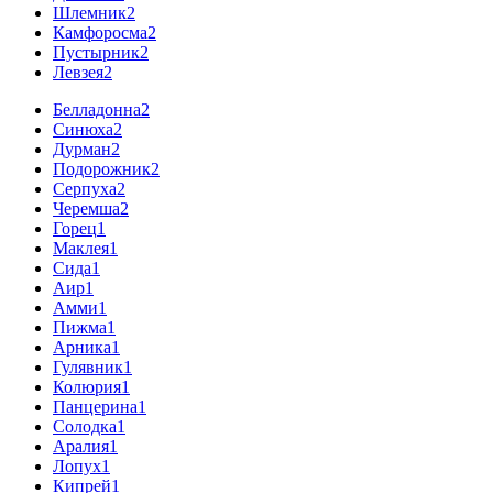
Шлемник
2
Камфоросма
2
Пустырник
2
Левзея
2
Белладонна
2
Синюха
2
Дурман
2
Подорожник
2
Серпуха
2
Черемша
2
Горец
1
Маклея
1
Сида
1
Аир
1
Амми
1
Пижма
1
Арника
1
Гулявник
1
Колюрия
1
Панцерина
1
Солодка
1
Аралия
1
Лопух
1
Кипрей
1