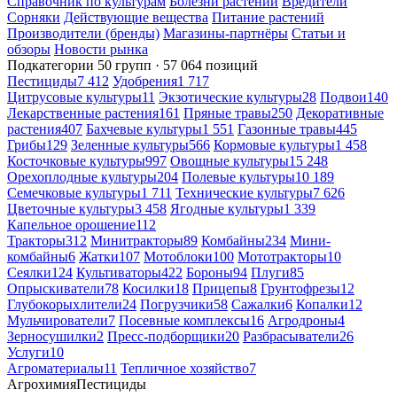
Справочник по культурам
Болезни растений
Вредители
Сорняки
Действующие вещества
Питание растений
Производители (бренды)
Магазины-партнёры
Статьи и
обзоры
Новости рынка
Подкатегории
50 групп · 57 064 позиций
Пестициды
7 412
Удобрения
1 717
Цитрусовые культуры
11
Экзотические культуры
28
Подвои
140
Лекарственные растения
161
Пряные травы
250
Декоративные
растения
407
Бахчевые культуры
1 551
Газонные травы
445
Грибы
129
Зеленные культуры
566
Кормовые культуры
1 458
Косточковые культуры
997
Овощные культуры
15 248
Орехоплодные культуры
204
Полевые культуры
10 189
Семечковые культуры
1 711
Технические культуры
7 626
Цветочные культуры
3 458
Ягодные культуры
1 339
Капельное орошение
112
Тракторы
312
Минитракторы
89
Комбайны
234
Мини-
комбайны
6
Жатки
107
Мотоблоки
100
Мототракторы
10
Сеялки
124
Культиваторы
422
Бороны
94
Плуги
85
Опрыскиватели
78
Косилки
18
Прицепы
8
Грунтофрезы
12
Глубокорыхлители
24
Погрузчики
58
Сажалки
6
Копалки
12
Мульчирователи
7
Посевные комплексы
16
Агродроны
4
Зерносушилки
2
Пресс-подборщики
20
Разбрасыватели
26
Услуги
10
Агроматериалы
11
Тепличное хозяйство
7
Агрохимия
Пестициды