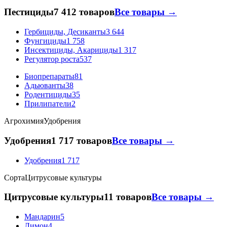
Пестициды
7 412 товаров
Все товары →
Гербициды, Десиканты
3 644
Фунгициды
1 758
Инсектициды, Акарициды
1 317
Регулятор роста
537
Биопрепараты
81
Адьюванты
38
Родентициды
35
Прилипатели
2
Агрохимия
Удобрения
Удобрения
1 717 товаров
Все товары →
Удобрения
1 717
Сорта
Цитрусовые культуры
Цитрусовые культуры
11 товаров
Все товары →
Мандарин
5
Лимон
4