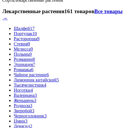
Сорта
Лекарственные растения
Лекарственные растения
161 товаров
Все товары
→
Шалфей
17
Портулак
10
Расторопша
9
Стевия
9
Мелисса
9
Полынь
9
Розмарин
8
Эхинацея
7
Ромашка
6
Чайное растение
6
Лимонник китайский
5
Тысячелистник
4
Ноготки
4
Валериана
3
Женьшень
3
Родиола
3
Зверобой
3
Черноголовник
3
Цмин
3
Девясил
2