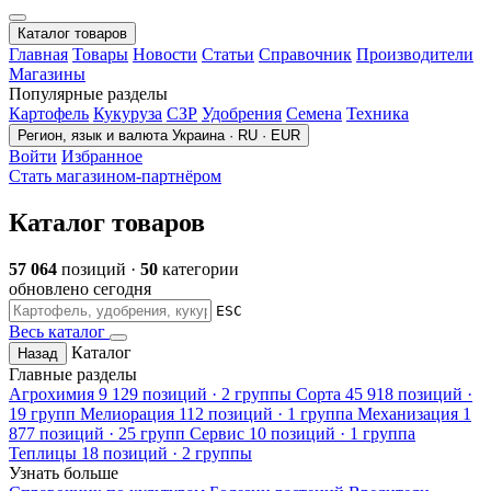
Каталог товаров
Главная
Товары
Новости
Статьи
Справочник
Производители
Магазины
Популярные разделы
Картофель
Кукуруза
СЗР
Удобрения
Семена
Техника
Регион, язык и валюта
Украина · RU · EUR
Войти
Избранное
Стать магазином-партнёром
Каталог товаров
57 064
позиций ·
50
категории
обновлено сегодня
ESC
Весь каталог
Каталог
Назад
Главные разделы
Агрохимия
9 129 позиций · 2 группы
Сорта
45 918 позиций ·
19 групп
Мелиорация
112 позиций · 1 группа
Механизация
1
877 позиций · 25 групп
Сервис
10 позиций · 1 группа
Теплицы
18 позиций · 2 группы
Узнать больше