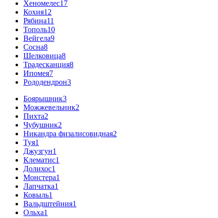
Хеномелес
17
Кохия
12
Рябина
11
Тополь
10
Вейгела
9
Сосна
8
Шелковица
8
Традесканция
8
Ипомея
7
Рододендрон
3
Боярышник
3
Можжевельник
2
Пихта
2
Чубушник
2
Никандра физалисовидная
2
Туя
1
Джузгун
1
Клематис
1
Долихос
1
Монстера
1
Лапчатка
1
Ковыль
1
Вальдштейния
1
Ольха
1