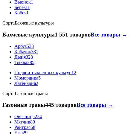
Вьюнок
1
Береза
1
Кобея
1
Сорта
Бахчевые культуры
Бахчевые культуры
1 551 товаров
Все товары →
Арбуз
538
Кабачок
381
Дыня
328
Тыква
285
Подвои тыквенных культур
12
Момордика
5
Лагенария
2
Сорта
Газонные травы
Газонные травы
445 товаров
Все товары →
Овсяница
224
Мятлик
89
Райграс
68
Ежа
29