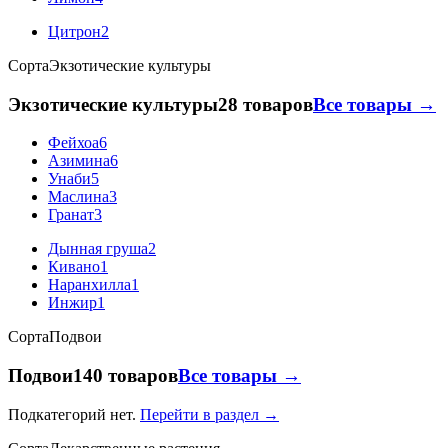
Цитрон
2
Сорта
Экзотические культуры
Экзотические культуры
28 товаров
Все товары →
Фейхоа
6
Азимина
6
Унаби
5
Маслина
3
Гранат
3
Дынная груша
2
Кивано
1
Наранхилла
1
Инжир
1
Сорта
Подвои
Подвои
140 товаров
Все товары →
Подкатегорий нет.
Перейти в раздел →