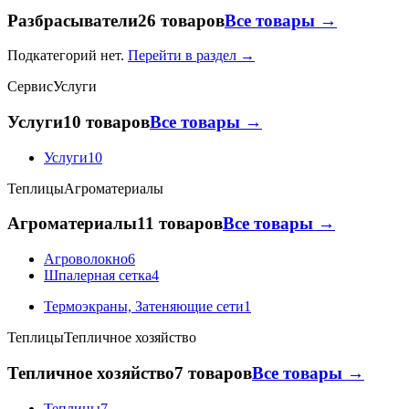
Разбрасыватели
26 товаров
Все товары →
Подкатегорий нет.
Перейти в раздел →
Сервис
Услуги
Услуги
10 товаров
Все товары →
Услуги
10
Теплицы
Агроматериалы
Агроматериалы
11 товаров
Все товары →
Агроволокно
6
Шпалерная сетка
4
Термоэкраны, Затеняющие сети
1
Теплицы
Тепличное хозяйство
Тепличное хозяйство
7 товаров
Все товары →
Теплицы
7