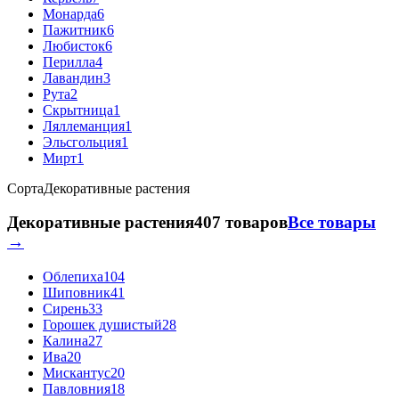
Монарда
6
Пажитник
6
Любисток
6
Перилла
4
Лавандин
3
Рута
2
Скрытница
1
Ляллеманция
1
Эльсгольция
1
Мирт
1
Сорта
Декоративные растения
Декоративные растения
407 товаров
Все товары
→
Облепиха
104
Шиповник
41
Сирень
33
Горошек душистый
28
Калина
27
Ива
20
Мискантус
20
Павловния
18