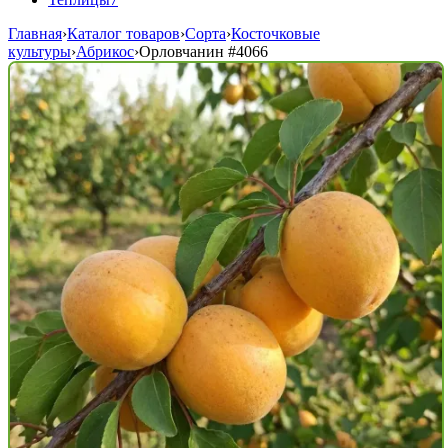
Главная
›
Каталог товаров
›
Сорта
›
Косточковые
культуры
›
Абрикос
›
Орловчанин
#4066