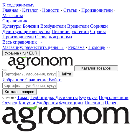
К содержимому
Главная
·
Каталог
·
Новости
·
Статьи
·
Производители
·
Магазины
·
Справочник
Культуры
Болезни
Возбудители
Вредители
Сорняки
Действующие вещества
Питание растений
Страны
Производители
Словарь агронома
Весь справочник →
Магазину: разместить цены →
·
Реклама
·
Помощь
·
·
Украина
/
ru
/
EUR
Каталог товаров
Найти
Избранное
Сравнение
Войти
Каталог товаров
Сезон
·
Томат
Гербициды, Десиканты
Кукуруза
Подсолнечник
Огурец
Капуста
Удобрения
Фунгициды
Пшеница
Перец