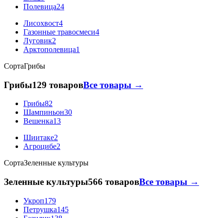
Полевица
24
Лисохвост
4
Газонные травосмеси
4
Луговик
2
Арктополевица
1
Сорта
Грибы
Грибы
129 товаров
Все товары →
Грибы
82
Шампиньон
30
Вешенка
13
Шиитаке
2
Агроцибе
2
Сорта
Зеленные культуры
Зеленные культуры
566 товаров
Все товары →
Укроп
179
Петрушка
145