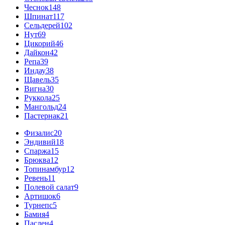
Чеснок
148
Шпинат
117
Сельдерей
102
Нут
69
Цикорий
46
Дайкон
42
Репа
39
Индау
38
Щавель
35
Вигна
30
Руккола
25
Мангольд
24
Пастернак
21
Физалис
20
Эндивий
18
Спаржа
15
Брюква
12
Топинамбур
12
Ревень
11
Полевой салат
9
Артишок
6
Турнепс
5
Бамия
4
Паслен
4