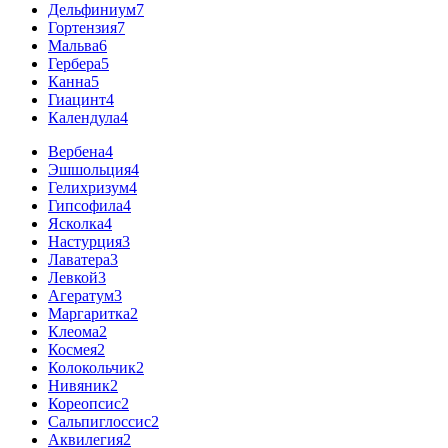
Дельфиниум
7
Гортензия
7
Мальва
6
Гербера
5
Канна
5
Гиацинт
4
Календула
4
Вербена
4
Эшшольция
4
Гелихризум
4
Гипсофила
4
Ясколка
4
Настурция
3
Лаватера
3
Левкой
3
Агератум
3
Маргаритка
2
Клеома
2
Космея
2
Колокольчик
2
Нивяник
2
Кореопсис
2
Сальпиглоссис
2
Аквилегия
2