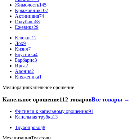
Жимолость
145
Крыжовник
107
Актинидия
74
Голубика
68
Ежевика
29
Клюква
12
Лох
9
Кизил
7
Брусника
4
Барбарис
3
Ирга
2
Арония
2
Княженика
1
Мелиорация
Капельное орошение
Капельное орошение
112 товаров
Все товары →
Фитинги к капельному орошению
91
Капельная трубка
13
Трубопровод
8
Механизация
Тракторы