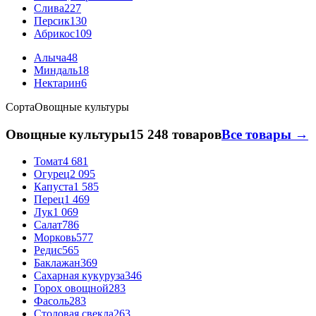
Слива
227
Персик
130
Абрикос
109
Алыча
48
Миндаль
18
Нектарин
6
Сорта
Овощные культуры
Овощные культуры
15 248 товаров
Все товары →
Томат
4 681
Огурец
2 095
Капуста
1 585
Перец
1 469
Лук
1 069
Салат
786
Морковь
577
Редис
565
Баклажан
369
Сахарная кукуруза
346
Горох овощной
283
Фасоль
283
Столовая свекла
263