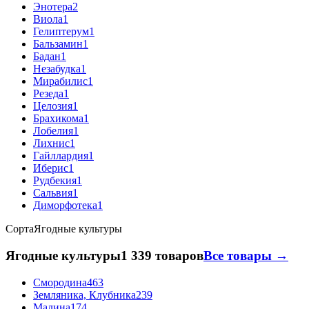
Энотера
2
Виола
1
Гелиптерум
1
Бальзамин
1
Бадан
1
Незабудка
1
Мирабилис
1
Резеда
1
Целозия
1
Брахикома
1
Лобелия
1
Лихнис
1
Гайллардия
1
Иберис
1
Рудбекия
1
Сальвия
1
Диморфотека
1
Сорта
Ягодные культуры
Ягодные культуры
1 339 товаров
Все товары →
Смородина
463
Земляника, Клубника
239
Малина
174