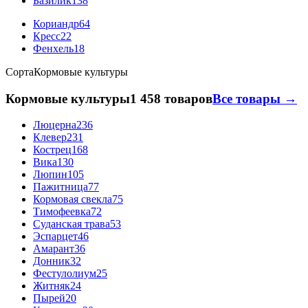
Базилик
138
Кориандр
64
Кресс
22
Фенхель
18
Сорта
Кормовые культуры
Кормовые культуры
1 458 товаров
Все товары →
Люцерна
236
Клевер
231
Кострец
168
Вика
130
Люпин
105
Пажитница
77
Кормовая свекла
75
Тимофеевка
72
Суданская трава
53
Эспарцет
46
Амарант
36
Донник
32
Фестулолиум
25
Житняк
24
Пырей
20