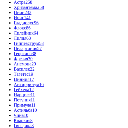
Астра
258
Хризантема
258
Пион
232
Ирис
141
Гладиолус
96
Флокс
86
Лилейник
64
Лилия
63
Гиппеаструм
58
Пеларгония
57
Георгина
38
Фрезия
30
Анемона
29
Василек
22
Тагетес
19
Цинния
17
Антирринум
16
Гейхера
12
Нарцисс
11
Петуния
11
Примула
11
Астильба
10
Чина
10
Кларкия
8
Гвоздика
8