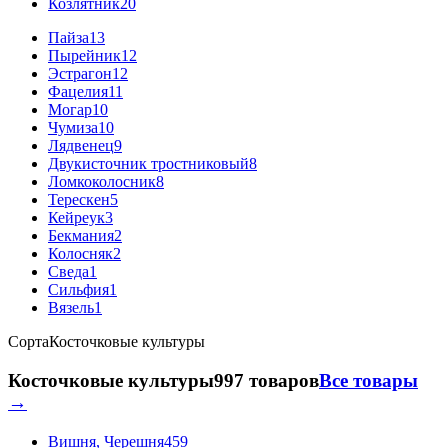
Козлятник
20
Пайза
13
Пырейник
12
Эстрагон
12
Фацелия
11
Могар
10
Чумиза
10
Лядвенец
9
Двукисточник тростниковый
8
Ломкоколосник
8
Терескен
5
Кейреук
3
Бекмания
2
Колосняк
2
Сведа
1
Сильфия
1
Вязель
1
Сорта
Косточковые культуры
Косточковые культуры
997 товаров
Все товары
→
Вишня, Черешня
459