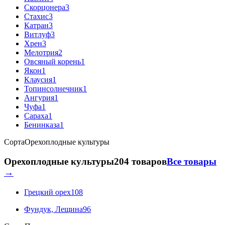
Скорцонера
3
Стахис
3
Катран
3
Витлуф
3
Хрен
3
Мелотрия
2
Овсяный корень
1
Якон
1
Клаусия
1
Топинсолнечник
1
Ангурия
1
Чуфа
1
Сараха
1
Бенинказа
1
Сорта
Орехоплодные культуры
Орехоплодные культуры
204 товаров
Все товары
→
Грецкий орех
108
Фундук, Лещина
96