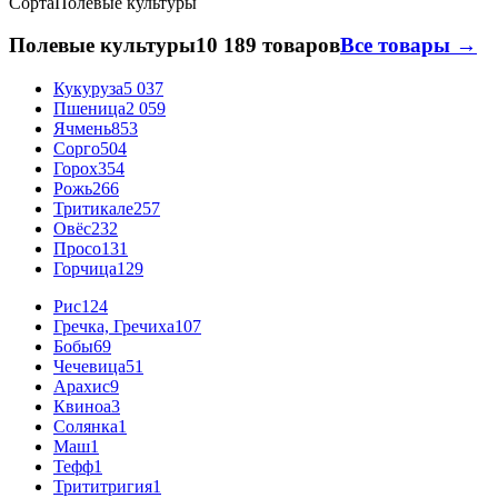
Сорта
Полевые культуры
Полевые культуры
10 189 товаров
Все товары →
Кукуруза
5 037
Пшеница
2 059
Ячмень
853
Сорго
504
Горох
354
Рожь
266
Тритикале
257
Овёс
232
Просо
131
Горчица
129
Рис
124
Гречка, Гречиха
107
Бобы
69
Чечевица
51
Арахис
9
Квиноа
3
Солянка
1
Маш
1
Тефф
1
Трититригия
1