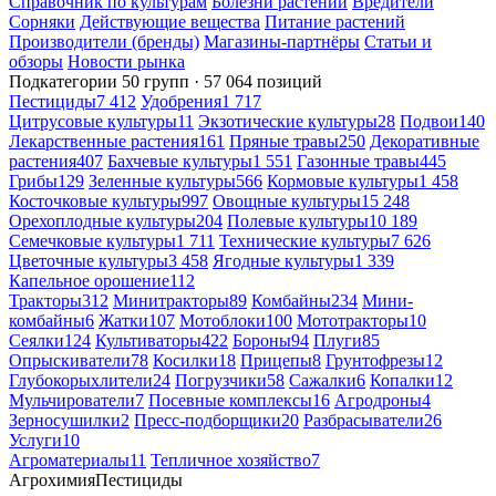
Справочник по культурам
Болезни растений
Вредители
Сорняки
Действующие вещества
Питание растений
Производители (бренды)
Магазины-партнёры
Статьи и
обзоры
Новости рынка
Подкатегории
50 групп · 57 064 позиций
Пестициды
7 412
Удобрения
1 717
Цитрусовые культуры
11
Экзотические культуры
28
Подвои
140
Лекарственные растения
161
Пряные травы
250
Декоративные
растения
407
Бахчевые культуры
1 551
Газонные травы
445
Грибы
129
Зеленные культуры
566
Кормовые культуры
1 458
Косточковые культуры
997
Овощные культуры
15 248
Орехоплодные культуры
204
Полевые культуры
10 189
Семечковые культуры
1 711
Технические культуры
7 626
Цветочные культуры
3 458
Ягодные культуры
1 339
Капельное орошение
112
Тракторы
312
Минитракторы
89
Комбайны
234
Мини-
комбайны
6
Жатки
107
Мотоблоки
100
Мототракторы
10
Сеялки
124
Культиваторы
422
Бороны
94
Плуги
85
Опрыскиватели
78
Косилки
18
Прицепы
8
Грунтофрезы
12
Глубокорыхлители
24
Погрузчики
58
Сажалки
6
Копалки
12
Мульчирователи
7
Посевные комплексы
16
Агродроны
4
Зерносушилки
2
Пресс-подборщики
20
Разбрасыватели
26
Услуги
10
Агроматериалы
11
Тепличное хозяйство
7
Агрохимия
Пестициды