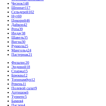
Чеснок
148
Шпинат
117
Сельдерей
102
Нут
69
Цикорий
46
Дайкон
42
Репа
39
Индау
38
Щавель
35
Вигна
30
Руккола
25
Мангольд
24
Пастернак
21
Физалис
20
Эндивий
18
Спаржа
15
Брюква
12
Топинамбур
12
Ревень
11
Полевой салат
9
Артишок
6
Турнепс
5
Бамия
4
Паслен
4