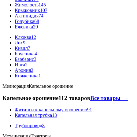
Жимолость
145
Крыжовник
107
Актинидия
74
Голубика
68
Ежевика
29
Клюква
12
Лох
9
Кизил
7
Брусника
4
Барбарис
3
Ирга
2
Арония
2
Княженика
1
Мелиорация
Капельное орошение
Капельное орошение
112 товаров
Все товары →
Фитинги к капельному орошению
91
Капельная трубка
13
Трубопровод
8
Механизация
Тракторы