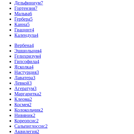
Дельфиниум
7
Гортензия
7
Мальва
6
Гербера
5
Канна
5
Гиацинт
4
Календула
4
Вербена
4
Эшшольция
4
Гелихризум
4
Гипсофила
4
Ясколка
4
Настурция
3
Лаватера
3
Левкой
3
Агератум
3
Маргаритка
2
Клеома
2
Космея
2
Колокольчик
2
Нивяник
2
Кореопсис
2
Сальпиглоссис
2
Аквилегия
2