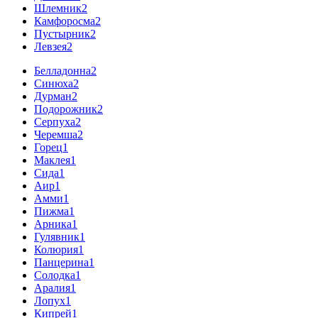
Шлемник
2
Камфоросма
2
Пустырник
2
Левзея
2
Белладонна
2
Синюха
2
Дурман
2
Подорожник
2
Серпуха
2
Черемша
2
Горец
1
Маклея
1
Сида
1
Аир
1
Амми
1
Пижма
1
Арника
1
Гулявник
1
Колюрия
1
Панцерина
1
Солодка
1
Аралия
1
Лопух
1
Кипрей
1