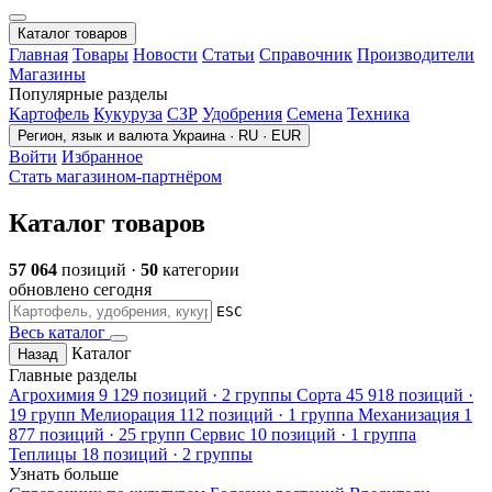
Каталог товаров
Главная
Товары
Новости
Статьи
Справочник
Производители
Магазины
Популярные разделы
Картофель
Кукуруза
СЗР
Удобрения
Семена
Техника
Регион, язык и валюта
Украина · RU · EUR
Войти
Избранное
Стать магазином-партнёром
Каталог товаров
57 064
позиций ·
50
категории
обновлено сегодня
ESC
Весь каталог
Каталог
Назад
Главные разделы
Агрохимия
9 129 позиций · 2 группы
Сорта
45 918 позиций ·
19 групп
Мелиорация
112 позиций · 1 группа
Механизация
1
877 позиций · 25 групп
Сервис
10 позиций · 1 группа
Теплицы
18 позиций · 2 группы
Узнать больше