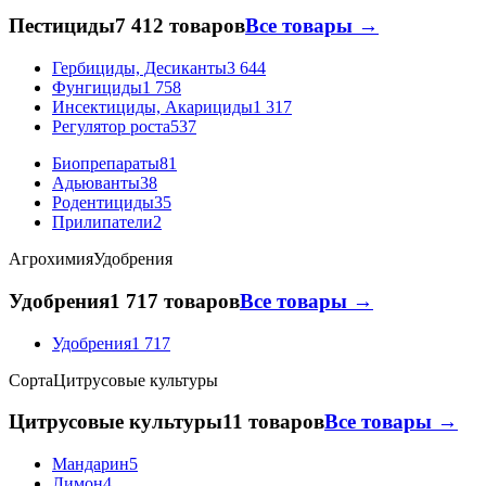
Пестициды
7 412 товаров
Все товары →
Гербициды, Десиканты
3 644
Фунгициды
1 758
Инсектициды, Акарициды
1 317
Регулятор роста
537
Биопрепараты
81
Адьюванты
38
Родентициды
35
Прилипатели
2
Агрохимия
Удобрения
Удобрения
1 717 товаров
Все товары →
Удобрения
1 717
Сорта
Цитрусовые культуры
Цитрусовые культуры
11 товаров
Все товары →
Мандарин
5
Лимон
4