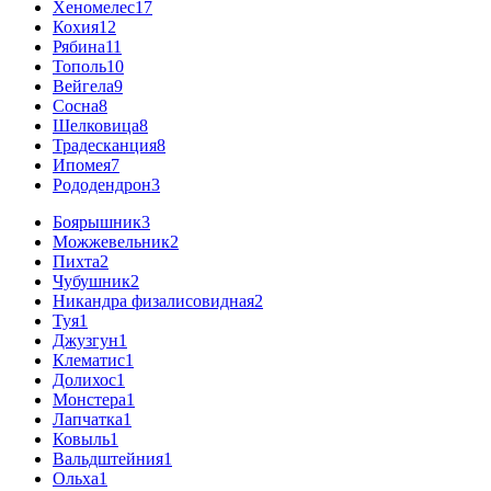
Хеномелес
17
Кохия
12
Рябина
11
Тополь
10
Вейгела
9
Сосна
8
Шелковица
8
Традесканция
8
Ипомея
7
Рододендрон
3
Боярышник
3
Можжевельник
2
Пихта
2
Чубушник
2
Никандра физалисовидная
2
Туя
1
Джузгун
1
Клематис
1
Долихос
1
Монстера
1
Лапчатка
1
Ковыль
1
Вальдштейния
1
Ольха
1