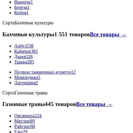
Вьюнок
1
Береза
1
Кобея
1
Сорта
Бахчевые культуры
Бахчевые культуры
1 551 товаров
Все товары →
Арбуз
538
Кабачок
381
Дыня
328
Тыква
285
Подвои тыквенных культур
12
Момордика
5
Лагенария
2
Сорта
Газонные травы
Газонные травы
445 товаров
Все товары →
Овсяница
224
Мятлик
89
Райграс
68
Ежа
29