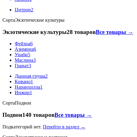
Цитрон
2
Сорта
Экзотические культуры
Экзотические культуры
28 товаров
Все товары →
Фейхоа
6
Азимина
6
Унаби
5
Маслина
3
Гранат
3
Дынная груша
2
Кивано
1
Наранхилла
1
Инжир
1
Сорта
Подвои
Подвои
140 товаров
Все товары →
Подкатегорий нет.
Перейти в раздел →