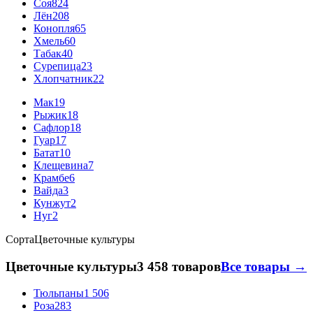
Соя
824
Лён
208
Конопля
65
Хмель
60
Табак
40
Сурепица
23
Хлопчатник
22
Мак
19
Рыжик
18
Сафлор
18
Гуар
17
Батат
10
Клещевина
7
Крамбе
6
Вайда
3
Кунжут
2
Нуг
2
Сорта
Цветочные культуры
Цветочные культуры
3 458 товаров
Все товары →
Тюльпаны
1 506
Роза
283