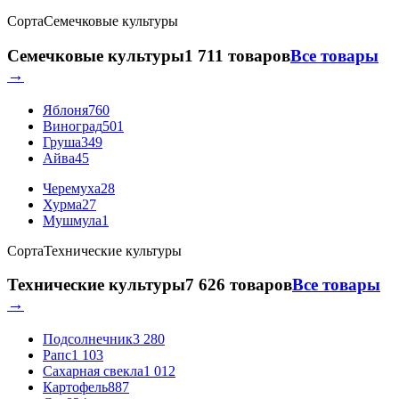
Сорта
Семечковые культуры
Семечковые культуры
1 711 товаров
Все товары
→
Яблоня
760
Виноград
501
Груша
349
Айва
45
Черемуха
28
Хурма
27
Мушмула
1
Сорта
Технические культуры
Технические культуры
7 626 товаров
Все товары
→
Подсолнечник
3 280
Рапс
1 103
Сахарная свекла
1 012
Картофель
887