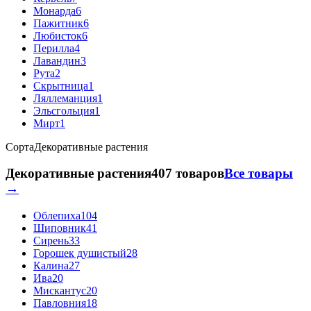
Монарда
6
Пажитник
6
Любисток
6
Перилла
4
Лавандин
3
Рута
2
Скрытница
1
Ляллеманция
1
Эльсгольция
1
Мирт
1
Сорта
Декоративные растения
Декоративные растения
407 товаров
Все товары
→
Облепиха
104
Шиповник
41
Сирень
33
Горошек душистый
28
Калина
27
Ива
20
Мискантус
20
Павловния
18