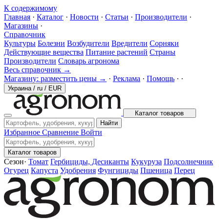
К содержимому
Главная
·
Каталог
·
Новости
·
Статьи
·
Производители
·
Магазины
·
Справочник
Культуры
Болезни
Возбудители
Вредители
Сорняки
Действующие вещества
Питание растений
Страны
Производители
Словарь агронома
Весь справочник →
Магазину: разместить цены →
·
Реклама
·
Помощь
·
·
Украина
/
ru
/
EUR
Каталог товаров
Найти
Избранное
Сравнение
Войти
Каталог товаров
Сезон
·
Томат
Гербициды, Десиканты
Кукуруза
Подсолнечник
Огурец
Капуста
Удобрения
Фунгициды
Пшеница
Перец