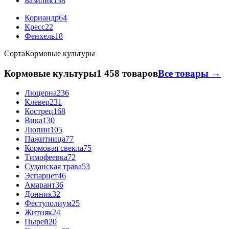
Базилик
138
Кориандр
64
Кресс
22
Фенхель
18
Сорта
Кормовые культуры
Кормовые культуры
1 458 товаров
Все товары →
Люцерна
236
Клевер
231
Кострец
168
Вика
130
Люпин
105
Пажитница
77
Кормовая свекла
75
Тимофеевка
72
Суданская трава
53
Эспарцет
46
Амарант
36
Донник
32
Фестулолиум
25
Житняк
24
Пырей
20