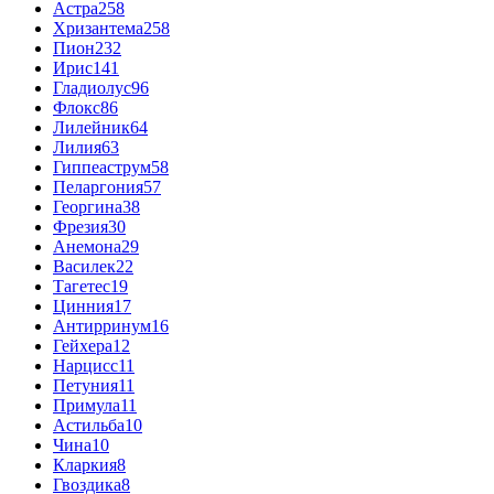
Астра
258
Хризантема
258
Пион
232
Ирис
141
Гладиолус
96
Флокс
86
Лилейник
64
Лилия
63
Гиппеаструм
58
Пеларгония
57
Георгина
38
Фрезия
30
Анемона
29
Василек
22
Тагетес
19
Цинния
17
Антирринум
16
Гейхера
12
Нарцисс
11
Петуния
11
Примула
11
Астильба
10
Чина
10
Кларкия
8
Гвоздика
8