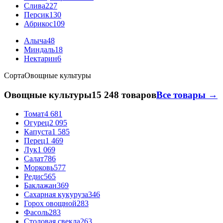
Слива
227
Персик
130
Абрикос
109
Алыча
48
Миндаль
18
Нектарин
6
Сорта
Овощные культуры
Овощные культуры
15 248 товаров
Все товары →
Томат
4 681
Огурец
2 095
Капуста
1 585
Перец
1 469
Лук
1 069
Салат
786
Морковь
577
Редис
565
Баклажан
369
Сахарная кукуруза
346
Горох овощной
283
Фасоль
283
Столовая свекла
263