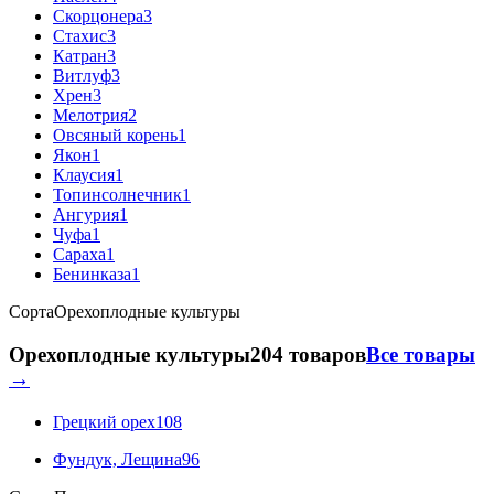
Скорцонера
3
Стахис
3
Катран
3
Витлуф
3
Хрен
3
Мелотрия
2
Овсяный корень
1
Якон
1
Клаусия
1
Топинсолнечник
1
Ангурия
1
Чуфа
1
Сараха
1
Бенинказа
1
Сорта
Орехоплодные культуры
Орехоплодные культуры
204 товаров
Все товары
→
Грецкий орех
108
Фундук, Лещина
96