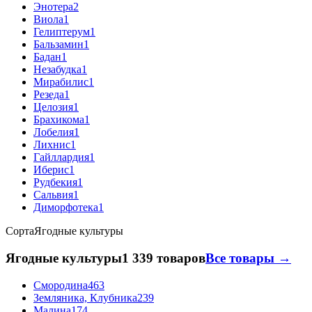
Энотера
2
Виола
1
Гелиптерум
1
Бальзамин
1
Бадан
1
Незабудка
1
Мирабилис
1
Резеда
1
Целозия
1
Брахикома
1
Лобелия
1
Лихнис
1
Гайллардия
1
Иберис
1
Рудбекия
1
Сальвия
1
Диморфотека
1
Сорта
Ягодные культуры
Ягодные культуры
1 339 товаров
Все товары →
Смородина
463
Земляника, Клубника
239
Малина
174