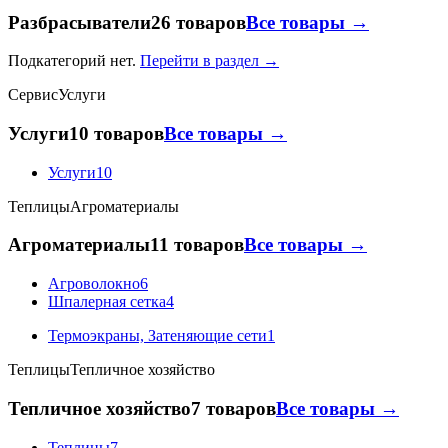
Разбрасыватели
26 товаров
Все товары →
Подкатегорий нет.
Перейти в раздел →
Сервис
Услуги
Услуги
10 товаров
Все товары →
Услуги
10
Теплицы
Агроматериалы
Агроматериалы
11 товаров
Все товары →
Агроволокно
6
Шпалерная сетка
4
Термоэкраны, Затеняющие сети
1
Теплицы
Тепличное хозяйство
Тепличное хозяйство
7 товаров
Все товары →
Теплицы
7