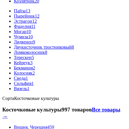
Козлятник
20
Пайза
13
Пырейник
12
Эстрагон
12
Фацелия
11
Могар
10
Чумиза
10
Лядвенец
9
Двукисточник тростниковый
8
Ломкоколосник
8
Терескен
5
Кейреук
3
Бекмания
2
Колосняк
2
Сведа
1
Сильфия
1
Вязель
1
Сорта
Косточковые культуры
Косточковые культуры
997 товаров
Все товары
→
Вишня, Черешня
459