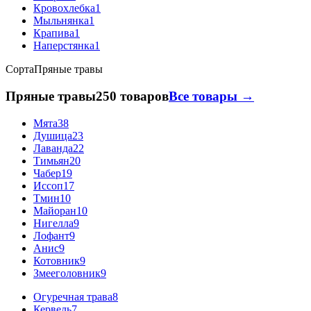
Кровохлебка
1
Мыльнянка
1
Крапива
1
Наперстянка
1
Сорта
Пряные травы
Пряные травы
250 товаров
Все товары →
Мята
38
Душица
23
Лаванда
22
Тимьян
20
Чабер
19
Иссоп
17
Тмин
10
Майоран
10
Нигелла
9
Лофант
9
Анис
9
Котовник
9
Змееголовник
9
Огуречная трава
8
Кервель
7