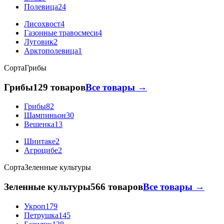
Полевица
24
Лисохвост
4
Газонные травосмеси
4
Луговик
2
Арктополевица
1
Сорта
Грибы
Грибы
129 товаров
Все товары →
Грибы
82
Шампиньон
30
Вешенка
13
Шиитаке
2
Агроцибе
2
Сорта
Зеленные культуры
Зеленные культуры
566 товаров
Все товары →
Укроп
179
Петрушка
145