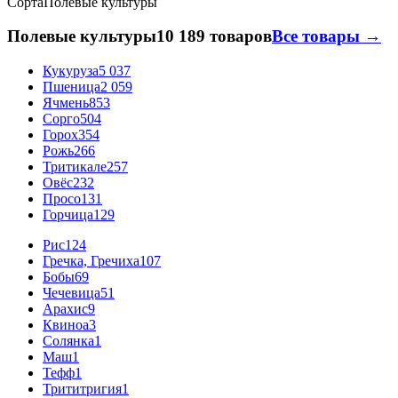
Сорта
Полевые культуры
Полевые культуры
10 189 товаров
Все товары →
Кукуруза
5 037
Пшеница
2 059
Ячмень
853
Сорго
504
Горох
354
Рожь
266
Тритикале
257
Овёс
232
Просо
131
Горчица
129
Рис
124
Гречка, Гречиха
107
Бобы
69
Чечевица
51
Арахис
9
Квиноа
3
Солянка
1
Маш
1
Тефф
1
Трититригия
1