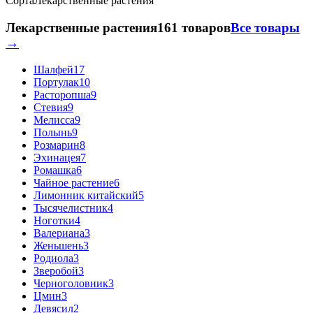
Сорта
Лекарственные растения
Лекарственные растения
161 товаров
Все товары
→
Шалфей
17
Портулак
10
Расторопша
9
Стевия
9
Мелисса
9
Полынь
9
Розмарин
8
Эхинацея
7
Ромашка
6
Чайное растение
6
Лимонник китайский
5
Тысячелистник
4
Ноготки
4
Валериана
3
Женьшень
3
Родиола
3
Зверобой
3
Черноголовник
3
Цмин
3
Девясил
2