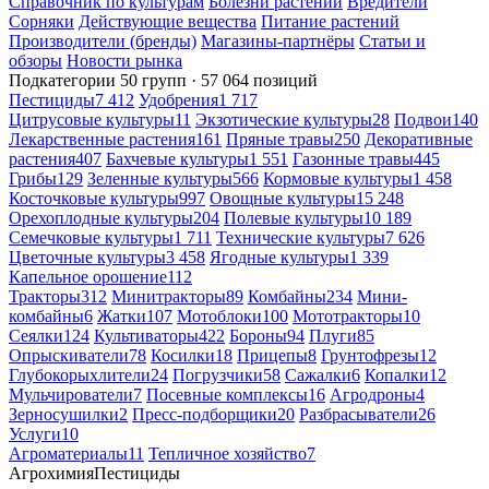
Справочник по культурам
Болезни растений
Вредители
Сорняки
Действующие вещества
Питание растений
Производители (бренды)
Магазины-партнёры
Статьи и
обзоры
Новости рынка
Подкатегории
50 групп · 57 064 позиций
Пестициды
7 412
Удобрения
1 717
Цитрусовые культуры
11
Экзотические культуры
28
Подвои
140
Лекарственные растения
161
Пряные травы
250
Декоративные
растения
407
Бахчевые культуры
1 551
Газонные травы
445
Грибы
129
Зеленные культуры
566
Кормовые культуры
1 458
Косточковые культуры
997
Овощные культуры
15 248
Орехоплодные культуры
204
Полевые культуры
10 189
Семечковые культуры
1 711
Технические культуры
7 626
Цветочные культуры
3 458
Ягодные культуры
1 339
Капельное орошение
112
Тракторы
312
Минитракторы
89
Комбайны
234
Мини-
комбайны
6
Жатки
107
Мотоблоки
100
Мототракторы
10
Сеялки
124
Культиваторы
422
Бороны
94
Плуги
85
Опрыскиватели
78
Косилки
18
Прицепы
8
Грунтофрезы
12
Глубокорыхлители
24
Погрузчики
58
Сажалки
6
Копалки
12
Мульчирователи
7
Посевные комплексы
16
Агродроны
4
Зерносушилки
2
Пресс-подборщики
20
Разбрасыватели
26
Услуги
10
Агроматериалы
11
Тепличное хозяйство
7
Агрохимия
Пестициды