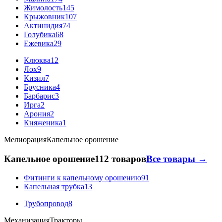
Жимолость
145
Крыжовник
107
Актинидия
74
Голубика
68
Ежевика
29
Клюква
12
Лох
9
Кизил
7
Брусника
4
Барбарис
3
Ирга
2
Арония
2
Княженика
1
Мелиорация
Капельное орошение
Капельное орошение
112 товаров
Все товары →
Фитинги к капельному орошению
91
Капельная трубка
13
Трубопровод
8
Механизация
Тракторы