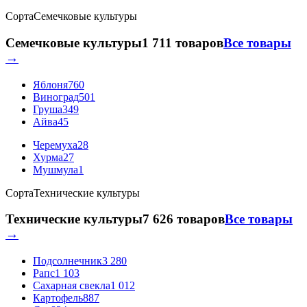
Сорта
Семечковые культуры
Семечковые культуры
1 711 товаров
Все товары
→
Яблоня
760
Виноград
501
Груша
349
Айва
45
Черемуха
28
Хурма
27
Мушмула
1
Сорта
Технические культуры
Технические культуры
7 626 товаров
Все товары
→
Подсолнечник
3 280
Рапс
1 103
Сахарная свекла
1 012
Картофель
887