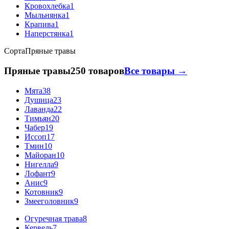
Кровохлебка
1
Мыльнянка
1
Крапива
1
Наперстянка
1
Сорта
Пряные травы
Пряные травы
250 товаров
Все товары →
Мята
38
Душица
23
Лаванда
22
Тимьян
20
Чабер
19
Иссоп
17
Тмин
10
Майоран
10
Нигелла
9
Лофант
9
Анис
9
Котовник
9
Змееголовник
9
Огуречная трава
8
Кервель
7