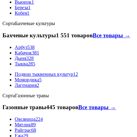
Вьюнок
1
Береза
1
Кобея
1
Сорта
Бахчевые культуры
Бахчевые культуры
1 551 товаров
Все товары →
Арбуз
538
Кабачок
381
Дыня
328
Тыква
285
Подвои тыквенных культур
12
Момордика
5
Лагенария
2
Сорта
Газонные травы
Газонные травы
445 товаров
Все товары →
Овсяница
224
Мятлик
89
Райграс
68
Ежа
29