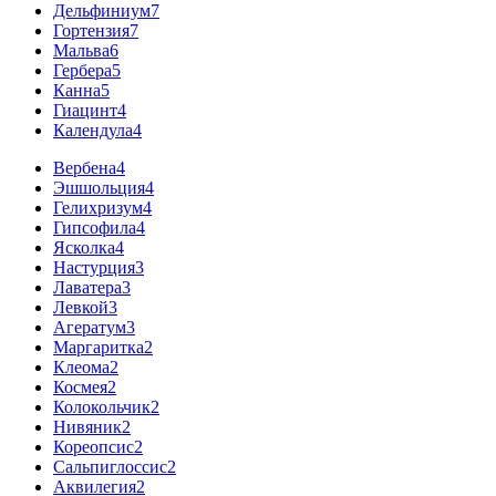
Дельфиниум
7
Гортензия
7
Мальва
6
Гербера
5
Канна
5
Гиацинт
4
Календула
4
Вербена
4
Эшшольция
4
Гелихризум
4
Гипсофила
4
Ясколка
4
Настурция
3
Лаватера
3
Левкой
3
Агератум
3
Маргаритка
2
Клеома
2
Космея
2
Колокольчик
2
Нивяник
2
Кореопсис
2
Сальпиглоссис
2
Аквилегия
2