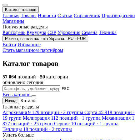
Каталог товаров
Главная
Товары
Новости
Статьи
Справочник
Производители
Магазины
Популярные разделы
Картофель
Кукуруза
СЗР
Удобрения
Семена
Техника
Регион, язык и валюта
Украина · RU · EUR
Войти
Избранное
Стать магазином-партнёром
Каталог товаров
57 064
позиций ·
50
категории
обновлено сегодня
ESC
Весь каталог
Каталог
Назад
Главные разделы
Агрохимия
9 129 позиций · 2 группы
Сорта
45 918 позиций ·
19 групп
Мелиорация
112 позиций · 1 группа
Механизация
1
877 позиций · 25 групп
Сервис
10 позиций · 1 группа
Теплицы
18 позиций · 2 группы
Узнать больше