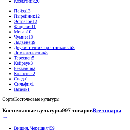
Козлятник
20
Пайза
13
Пырейник
12
Эстрагон
12
Фацелия
11
Могар
10
Чумиза
10
Лядвенец
9
Двукисточник тростниковый
8
Ломкоколосник
8
Терескен
5
Кейреук
3
Бекмания
2
Колосняк
2
Сведа
1
Сильфия
1
Вязель
1
Сорта
Косточковые культуры
Косточковые культуры
997 товаров
Все товары
→
Вишня, Черешня
459