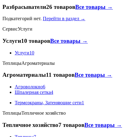
Разбрасыватели
26 товаров
Все товары →
Подкатегорий нет.
Перейти в раздел →
Сервис
Услуги
Услуги
10 товаров
Все товары →
Услуги
10
Теплицы
Агроматериалы
Агроматериалы
11 товаров
Все товары →
Агроволокно
6
Шпалерная сетка
4
Термоэкраны, Затеняющие сети
1
Теплицы
Тепличное хозяйство
Тепличное хозяйство
7 товаров
Все товары →
Теплицы
7