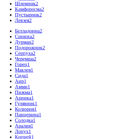
Шлемник
2
Камфоросма
2
Пустырник
2
Левзея
2
Белладонна
2
Синюха
2
Дурман
2
Подорожник
2
Серпуха
2
Черемша
2
Горец
1
Маклея
1
Сида
1
Аир
1
Амми
1
Пижма
1
Арника
1
Гулявник
1
Колюрия
1
Панцерина
1
Солодка
1
Аралия
1
Лопух
1
Кипрей
1