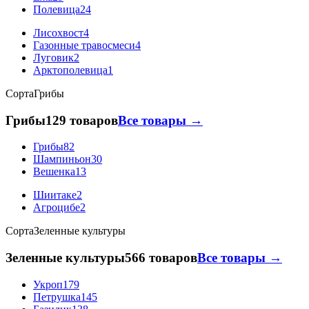
Полевица
24
Лисохвост
4
Газонные травосмеси
4
Луговик
2
Арктополевица
1
Сорта
Грибы
Грибы
129 товаров
Все товары →
Грибы
82
Шампиньон
30
Вешенка
13
Шиитаке
2
Агроцибе
2
Сорта
Зеленные культуры
Зеленные культуры
566 товаров
Все товары →
Укроп
179
Петрушка
145