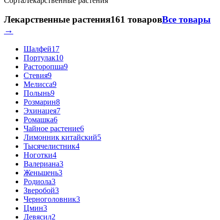
Сорта
Лекарственные растения
Лекарственные растения
161 товаров
Все товары
→
Шалфей
17
Портулак
10
Расторопша
9
Стевия
9
Мелисса
9
Полынь
9
Розмарин
8
Эхинацея
7
Ромашка
6
Чайное растение
6
Лимонник китайский
5
Тысячелистник
4
Ноготки
4
Валериана
3
Женьшень
3
Родиола
3
Зверобой
3
Черноголовник
3
Цмин
3
Девясил
2