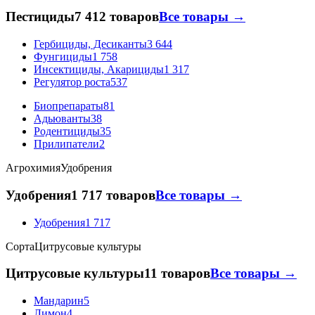
Пестициды
7 412 товаров
Все товары →
Гербициды, Десиканты
3 644
Фунгициды
1 758
Инсектициды, Акарициды
1 317
Регулятор роста
537
Биопрепараты
81
Адьюванты
38
Родентициды
35
Прилипатели
2
Агрохимия
Удобрения
Удобрения
1 717 товаров
Все товары →
Удобрения
1 717
Сорта
Цитрусовые культуры
Цитрусовые культуры
11 товаров
Все товары →
Мандарин
5
Лимон
4