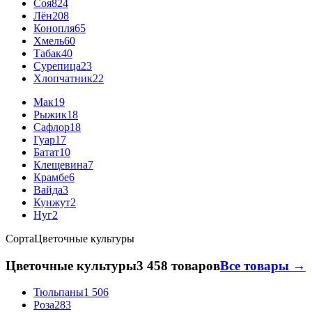
Соя
824
Лён
208
Конопля
65
Хмель
60
Табак
40
Сурепица
23
Хлопчатник
22
Мак
19
Рыжик
18
Сафлор
18
Гуар
17
Батат
10
Клещевина
7
Крамбе
6
Вайда
3
Кунжут
2
Нуг
2
Сорта
Цветочные культуры
Цветочные культуры
3 458 товаров
Все товары →
Тюльпаны
1 506
Роза
283