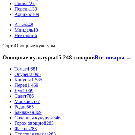
Слива
227
Персик
130
Абрикос
109
Алыча
48
Миндаль
18
Нектарин
6
Сорта
Овощные культуры
Овощные культуры
15 248 товаров
Все товары →
Томат
4 681
Огурец
2 095
Капуста
1 585
Перец
1 469
Лук
1 069
Салат
786
Морковь
577
Редис
565
Баклажан
369
Сахарная кукуруза
346
Горох овощной
283
Фасоль
283
Столовая свекла
263