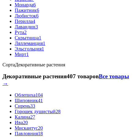
Монарда
6
Пажитник
6
Любисток
6
Перилла
4
Лавандин
3
Рута
2
Скрытница
1
Ляллеманция
1
Эльсгольция
1
Мирт
1
Сорта
Декоративные растения
Декоративные растения
407 товаров
Все товары
→
Облепиха
104
Шиповник
41
Сирень
33
Горошек душистый
28
Калина
27
Ива
20
Мискантус
20
Павловния
18