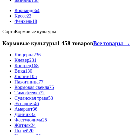
Базилик
138
Кориандр
64
Кресс
22
Фенхель
18
Сорта
Кормовые культуры
Кормовые культуры
1 458 товаров
Все товары →
Люцерна
236
Клевер
231
Кострец
168
Вика
130
Люпин
105
Пажитница
77
Кормовая свекла
75
Тимофеевка
72
Суданская трава
53
Эспарцет
46
Амарант
36
Донник
32
Фестулолиум
25
Житняк
24
Пырей
20