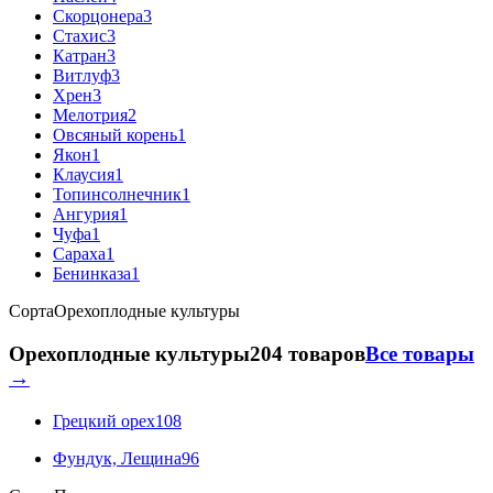
Скорцонера
3
Стахис
3
Катран
3
Витлуф
3
Хрен
3
Мелотрия
2
Овсяный корень
1
Якон
1
Клаусия
1
Топинсолнечник
1
Ангурия
1
Чуфа
1
Сараха
1
Бенинказа
1
Сорта
Орехоплодные культуры
Орехоплодные культуры
204 товаров
Все товары
→
Грецкий орех
108
Фундук, Лещина
96