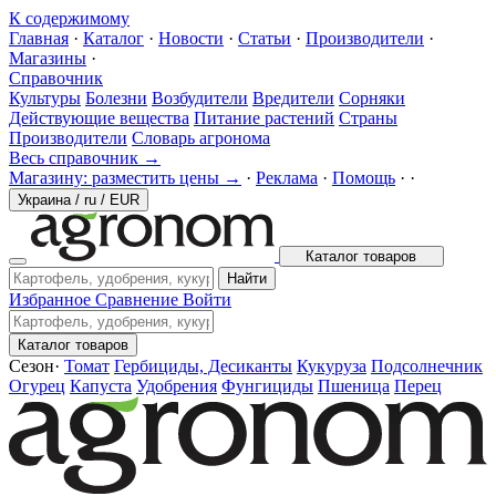
К содержимому
Главная
·
Каталог
·
Новости
·
Статьи
·
Производители
·
Магазины
·
Справочник
Культуры
Болезни
Возбудители
Вредители
Сорняки
Действующие вещества
Питание растений
Страны
Производители
Словарь агронома
Весь справочник →
Магазину: разместить цены →
·
Реклама
·
Помощь
·
·
Украина
/
ru
/
EUR
Каталог товаров
Найти
Избранное
Сравнение
Войти
Каталог товаров
Сезон
·
Томат
Гербициды, Десиканты
Кукуруза
Подсолнечник
Огурец
Капуста
Удобрения
Фунгициды
Пшеница
Перец