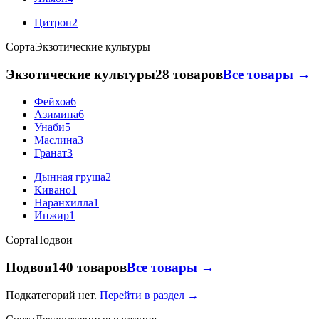
Цитрон
2
Сорта
Экзотические культуры
Экзотические культуры
28 товаров
Все товары →
Фейхоа
6
Азимина
6
Унаби
5
Маслина
3
Гранат
3
Дынная груша
2
Кивано
1
Наранхилла
1
Инжир
1
Сорта
Подвои
Подвои
140 товаров
Все товары →
Подкатегорий нет.
Перейти в раздел →