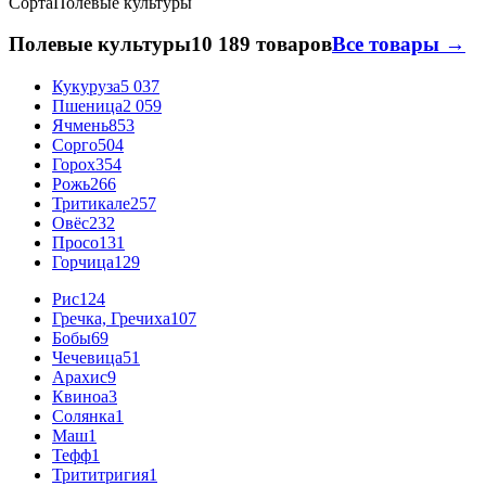
Сорта
Полевые культуры
Полевые культуры
10 189 товаров
Все товары →
Кукуруза
5 037
Пшеница
2 059
Ячмень
853
Сорго
504
Горох
354
Рожь
266
Тритикале
257
Овёс
232
Просо
131
Горчица
129
Рис
124
Гречка, Гречиха
107
Бобы
69
Чечевица
51
Арахис
9
Квиноа
3
Солянка
1
Маш
1
Тефф
1
Трититригия
1