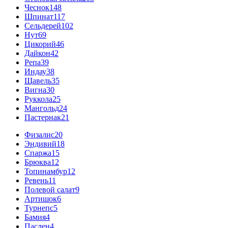
Чеснок
148
Шпинат
117
Сельдерей
102
Нут
69
Цикорий
46
Дайкон
42
Репа
39
Индау
38
Щавель
35
Вигна
30
Руккола
25
Мангольд
24
Пастернак
21
Физалис
20
Эндивий
18
Спаржа
15
Брюква
12
Топинамбур
12
Ревень
11
Полевой салат
9
Артишок
6
Турнепс
5
Бамия
4
Паслен
4