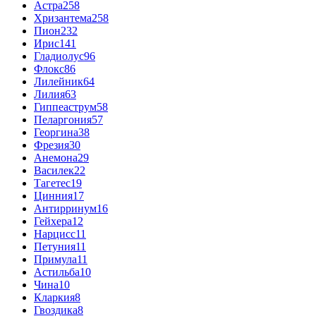
Астра
258
Хризантема
258
Пион
232
Ирис
141
Гладиолус
96
Флокс
86
Лилейник
64
Лилия
63
Гиппеаструм
58
Пеларгония
57
Георгина
38
Фрезия
30
Анемона
29
Василек
22
Тагетес
19
Цинния
17
Антирринум
16
Гейхера
12
Нарцисс
11
Петуния
11
Примула
11
Астильба
10
Чина
10
Кларкия
8
Гвоздика
8