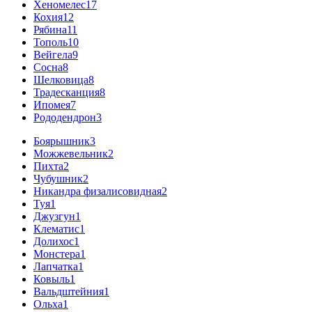
Хеномелес
17
Кохия
12
Рябина
11
Тополь
10
Вейгела
9
Сосна
8
Шелковица
8
Традесканция
8
Ипомея
7
Рододендрон
3
Боярышник
3
Можжевельник
2
Пихта
2
Чубушник
2
Никандра физалисовидная
2
Туя
1
Джузгун
1
Клематис
1
Долихос
1
Монстера
1
Лапчатка
1
Ковыль
1
Вальдштейния
1
Ольха
1