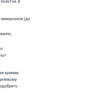
полотна. В
 заморозков (до
землю,
ет
уют
ми краями,
 целевому
подобрать