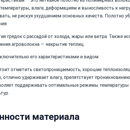
еристикам — это нетканое полотно из полимерных волоко
 температуры, влаге, деформациям и выносливость к нагр
вать, не рискуя ухудшением основных качеств. Полотно уб
ния
я грядок с рассадой от холода, жары или ветра. Также ис
ения агроволокна — накрытие теплиц.
сключительно его характеристиками и видом.
стоит отметить светопроницаемость, хорошие теплоизоля
х, отлично удерживает влагу, препятствует проникновению
зволяет поддерживать оптимальные режимы температуры 
тур.
нности материала