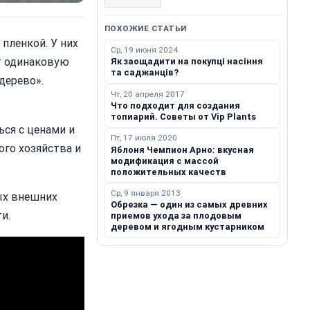
ПОХОЖИЕ СТАТЬИ
пленкой. У них
Ср, 19 июня 2024
т одинаковую
Як заощадити на покупці насіння
та саджанців?
дерево».
Чт, 20 апреля 2017
Что подходит для создания
топиарий. Советы от Vip Plants
ься с ценами и
Пт, 17 июля 2020
ого хозяйства и
Яблоня Чемпион Арно: вкусная
модификация с массой
положительных качеств
Ср, 9 января 2013
ых внешних
Обрезка — один из самых древних
и.
приемов ухода за плодовым
деревом и ягодным кустарником