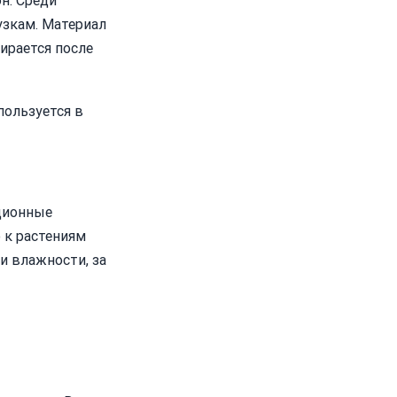
н. Среди
узкам. Материал
ирается после
пользуется в
ционные
 к растениям
и влажности, за