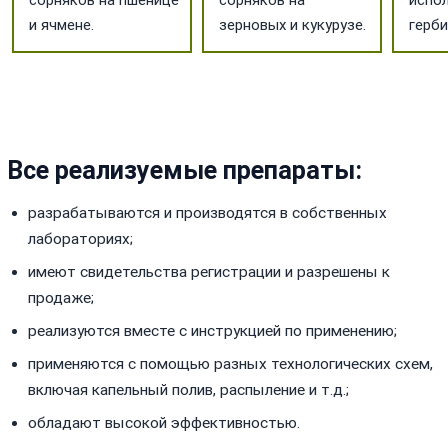
сорняков на пшенице
сорняков на
испо
и ячмене.
зерновых и кукурузе.
герб
Все реализуемые препараты:
разрабатываются и производятся в собственных
лабораториях;
имеют свидетельства регистрации и разрешены к
продаже;
реализуются вместе с инструкцией по применению;
применяются с помощью разных технологических схем,
включая капельный полив, распыление и т.д.;
обладают высокой эффективностью.