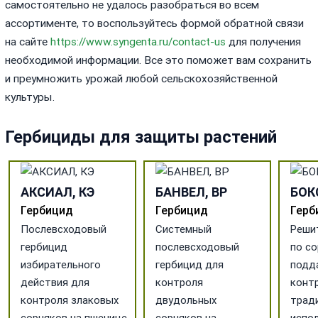
самостоятельно не удалось разобраться во всем
ассортименте, то воспользуйтесь формой обратной связи
на сайте
https://www.syngenta.ru/contact-us
для получения
необходимой информации. Все это поможет вам сохранить
и преумножить урожай любой сельскохозяйственной
культуры.
Гербициды для защиты растений
АКСИАЛ, КЭ
БАНВЕЛ, ВР
БОКС
Гербицид
Гербицид
Герб
Послевсходовый
Системный
Реши
гербицид
послевсходовый
по со
избирательного
гербицид для
подд
действия для
контроля
конт
контроля злаковых
двудольных
трад