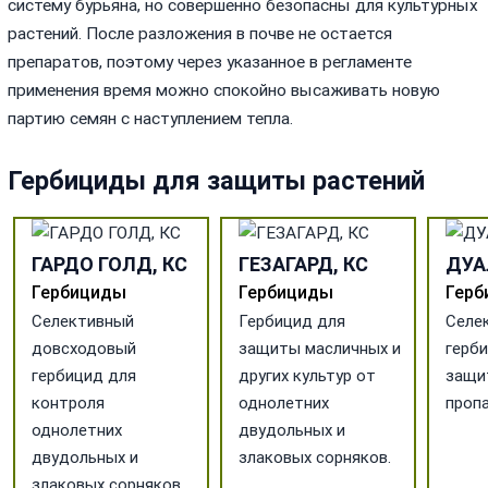
систему бурьяна, но совершенно безопасны для культурных
растений. После разложения в почве не остается
препаратов, поэтому через указанное в регламенте
применения время можно спокойно высаживать новую
партию семян с наступлением тепла.
Гербициды для защиты растений
ГАРДО ГОЛД, КС
ГЕЗАГАРД, КС
ДУА
Гербициды
Гербициды
Герб
Селективный
Гербицид для
Селе
довсходовый
защиты масличных и
герб
гербицид для
других культур от
защи
контроля
однолетних
пропа
однолетних
двудольных и
двудольных и
злаковых сорняков.
злаковых сорняков