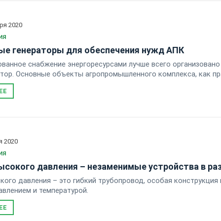
ря 2020
ИЯ
ые генераторы для обеспечения нужд АПК
ванное снабжение энергоресурсами лучше всего организовано 
тор. Основные объекты агропромышленного комплекса, как пра
конюшне, здесь возможностей больше, но все-таки историческ
ЕЕ
ть на коммунальное обслуживание по высшему разряду.
я 2020
ИЯ
ысокого давления – незаменимые устройства в ра
кого давления – это гибкий трубопровод, особая конструкци
влением и температурой.
ЕЕ