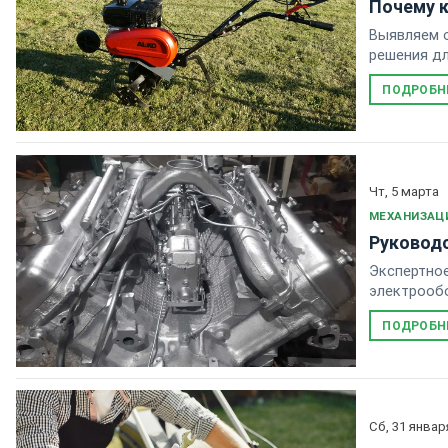
Почему к
Выявляем о
решения дл
ПОДРОБН
Чт, 5 марта
МЕХАНИЗАЦ
Руководс
Экспертное
электрооб
ПОДРОБН
Сб, 31 январ