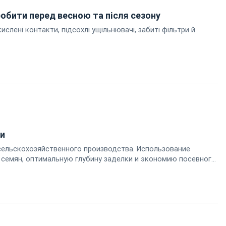
робити перед весною та після сезону
ислені контакти, підсохлі ущільнювачі, забиті фільтри й
и
сельскохозяйственного производства. Использование
 семян, оптимальную глубину заделки и экономию посевного