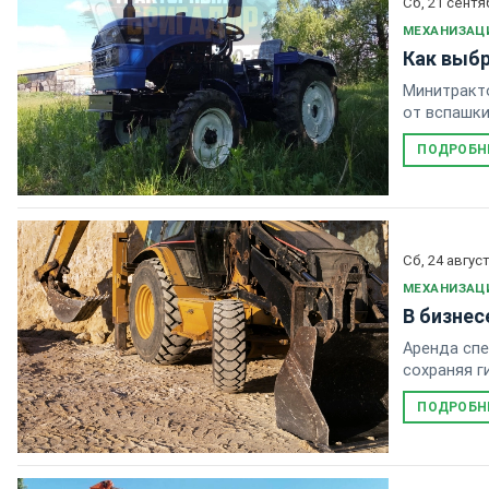
Сб, 21 сентя
МЕХАНИЗАЦ
Как выбр
Минитракто
от вспашки
ПОДРОБН
Сб, 24 авгус
МЕХАНИЗАЦ
В бизнес
Аренда спе
сохраняя г
ПОДРОБН