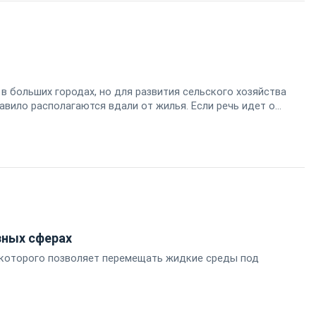
в больших городах, но для развития сельского хозяйства
вило располагаются вдали от жилья. Если речь идет о
и сложилось, что сельская местность не может
зных сферах
я которого позволяет перемещать жидкие среды под