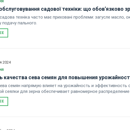
ИЯ
обслуговування садової техніки: що обов’язково з
садова техніка часто має приховані проблеми: загусле масло, ок
у подачу пального.
ЕЕ
я 2024
ИЯ
ь качества сева семян для повышения урожайност
ева семян напрямую влияет на урожайность и эффективность 
й сеялки для зерна обеспечивает равномерное распределение
ЕЕ