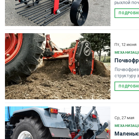
рыхлой поч
ПОДРОБН
Пт, 12 июня
МЕХАНИЗАЦ
Почвофр
Почвофреза
структуру 
ПОДРОБН
Ср, 27 мая
МЕХАНИЗАЦ
Маленьк