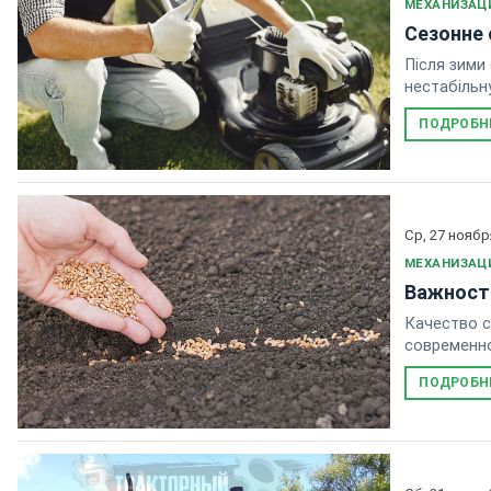
МЕХАНИЗАЦ
Сезонне 
Після зими 
нестабільн
ПОДРОБН
Ср, 27 ноябр
МЕХАНИЗАЦ
Важност
Качество с
современно
материала.
ПОДРОБН