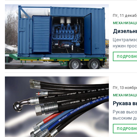
Пт, 11 декаб
МЕХАНИЗАЦ
Дизельн
Централизо
нужен прос
ферме или 
ПОДРОБН
претендова
Пт, 13 ноябр
МЕХАНИЗАЦ
Рукава в
Рукав высо
высоким да
ПОДРОБН