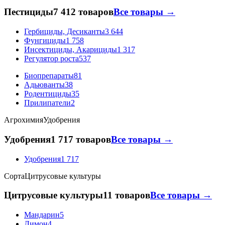
Пестициды
7 412 товаров
Все товары →
Гербициды, Десиканты
3 644
Фунгициды
1 758
Инсектициды, Акарициды
1 317
Регулятор роста
537
Биопрепараты
81
Адьюванты
38
Родентициды
35
Прилипатели
2
Агрохимия
Удобрения
Удобрения
1 717 товаров
Все товары →
Удобрения
1 717
Сорта
Цитрусовые культуры
Цитрусовые культуры
11 товаров
Все товары →
Мандарин
5
Лимон
4