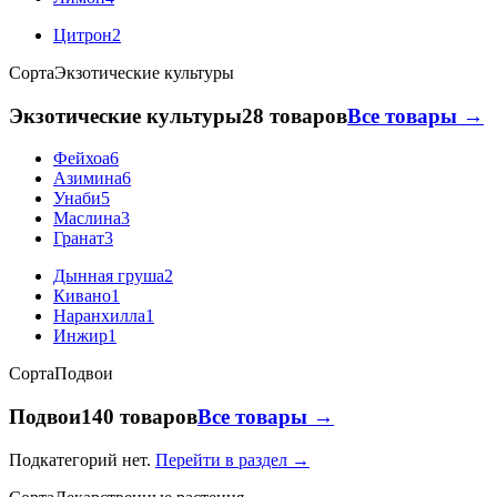
Цитрон
2
Сорта
Экзотические культуры
Экзотические культуры
28 товаров
Все товары →
Фейхоа
6
Азимина
6
Унаби
5
Маслина
3
Гранат
3
Дынная груша
2
Кивано
1
Наранхилла
1
Инжир
1
Сорта
Подвои
Подвои
140 товаров
Все товары →
Подкатегорий нет.
Перейти в раздел →