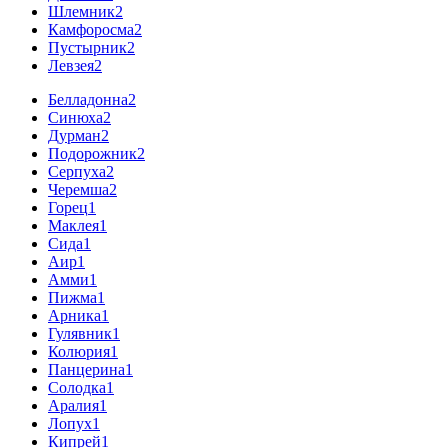
Шлемник
2
Камфоросма
2
Пустырник
2
Левзея
2
Белладонна
2
Синюха
2
Дурман
2
Подорожник
2
Серпуха
2
Черемша
2
Горец
1
Маклея
1
Сида
1
Аир
1
Амми
1
Пижма
1
Арника
1
Гулявник
1
Колюрия
1
Панцерина
1
Солодка
1
Аралия
1
Лопух
1
Кипрей
1