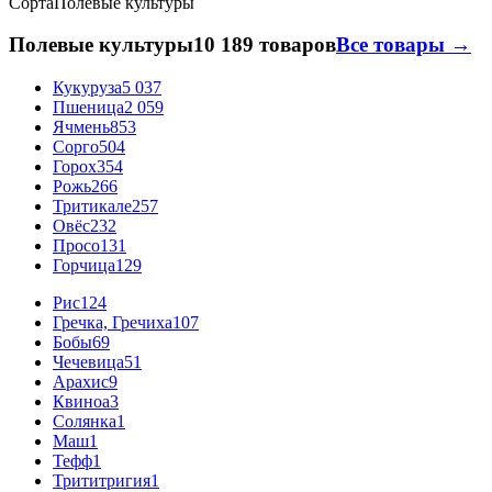
Сорта
Полевые культуры
Полевые культуры
10 189 товаров
Все товары →
Кукуруза
5 037
Пшеница
2 059
Ячмень
853
Сорго
504
Горох
354
Рожь
266
Тритикале
257
Овёс
232
Просо
131
Горчица
129
Рис
124
Гречка, Гречиха
107
Бобы
69
Чечевица
51
Арахис
9
Квиноа
3
Солянка
1
Маш
1
Тефф
1
Трититригия
1