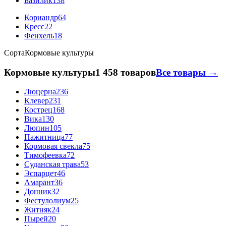
Базилик
138
Кориандр
64
Кресс
22
Фенхель
18
Сорта
Кормовые культуры
Кормовые культуры
1 458 товаров
Все товары →
Люцерна
236
Клевер
231
Кострец
168
Вика
130
Люпин
105
Пажитница
77
Кормовая свекла
75
Тимофеевка
72
Суданская трава
53
Эспарцет
46
Амарант
36
Донник
32
Фестулолиум
25
Житняк
24
Пырей
20