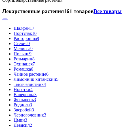
Сорта
Лекарственные растения
Лекарственные растения
161 товаров
Все товары
→
Шалфей
17
Портулак
10
Расторопша
9
Стевия
9
Мелисса
9
Полынь
9
Розмарин
8
Эхинацея
7
Ромашка
6
Чайное растение
6
Лимонник китайский
5
Тысячелистник
4
Ноготки
4
Валериана
3
Женьшень
3
Родиола
3
Зверобой
3
Черноголовник
3
Цмин
3
Девясил
2