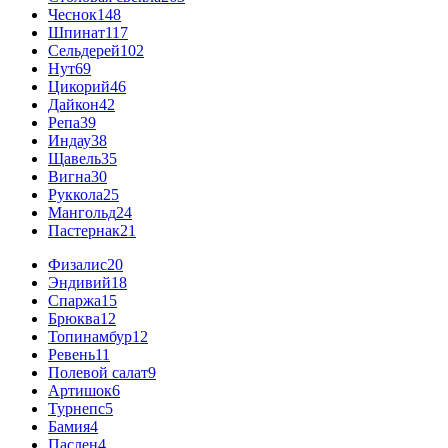
Чеснок
148
Шпинат
117
Сельдерей
102
Нут
69
Цикорий
46
Дайкон
42
Репа
39
Индау
38
Щавель
35
Вигна
30
Руккола
25
Мангольд
24
Пастернак
21
Физалис
20
Эндивий
18
Спаржа
15
Брюква
12
Топинамбур
12
Ревень
11
Полевой салат
9
Артишок
6
Турнепс
5
Бамия
4
Паслен
4