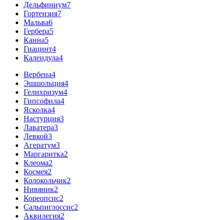
Дельфиниум
7
Гортензия
7
Мальва
6
Гербера
5
Канна
5
Гиацинт
4
Календула
4
Вербена
4
Эшшольция
4
Гелихризум
4
Гипсофила
4
Ясколка
4
Настурция
3
Лаватера
3
Левкой
3
Агератум
3
Маргаритка
2
Клеома
2
Космея
2
Колокольчик
2
Нивяник
2
Кореопсис
2
Сальпиглоссис
2
Аквилегия
2