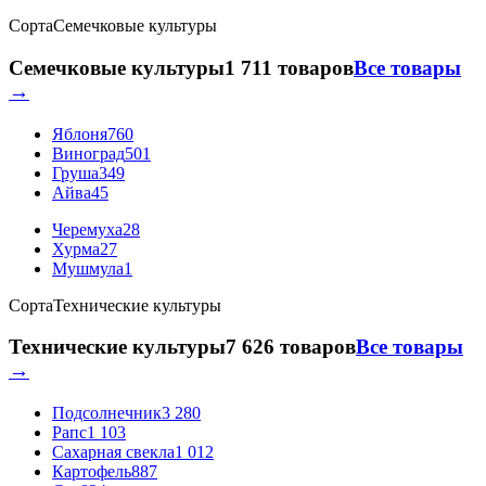
Сорта
Семечковые культуры
Семечковые культуры
1 711 товаров
Все товары
→
Яблоня
760
Виноград
501
Груша
349
Айва
45
Черемуха
28
Хурма
27
Мушмула
1
Сорта
Технические культуры
Технические культуры
7 626 товаров
Все товары
→
Подсолнечник
3 280
Рапс
1 103
Сахарная свекла
1 012
Картофель
887