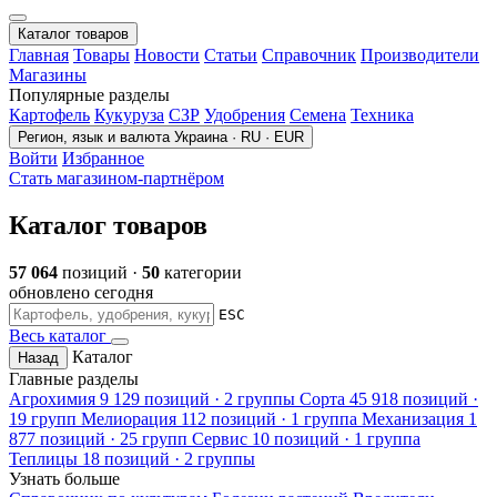
Каталог товаров
Главная
Товары
Новости
Статьи
Справочник
Производители
Магазины
Популярные разделы
Картофель
Кукуруза
СЗР
Удобрения
Семена
Техника
Регион, язык и валюта
Украина · RU · EUR
Войти
Избранное
Стать магазином-партнёром
Каталог товаров
57 064
позиций ·
50
категории
обновлено сегодня
ESC
Весь каталог
Каталог
Назад
Главные разделы
Агрохимия
9 129 позиций · 2 группы
Сорта
45 918 позиций ·
19 групп
Мелиорация
112 позиций · 1 группа
Механизация
1
877 позиций · 25 групп
Сервис
10 позиций · 1 группа
Теплицы
18 позиций · 2 группы
Узнать больше