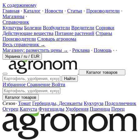
К содержимому
Главная
·
Каталог
·
Новости
·
Статьи
·
Производители
·
Магазины
·
Справочник
Культуры
Болезни
Возбудители
Вредители
Сорняки
Действующие вещества
Питание растений
Страны
Производители
Словарь агронома
Весь справочник →
Магазину: разместить цены →
·
Реклама
·
Помощь
·
·
Украина
/
ru
/
EUR
Каталог товаров
Найти
Избранное
Сравнение
Войти
Каталог товаров
Сезон
·
Томат
Гербициды, Десиканты
Кукуруза
Подсолнечник
Огурец
Капуста
Фунгициды
Удобрения
Пшеница
Перец