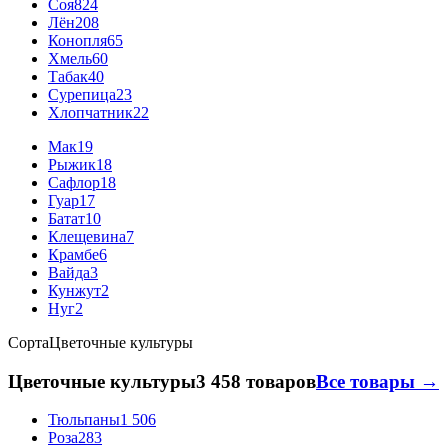
Соя
824
Лён
208
Конопля
65
Хмель
60
Табак
40
Сурепица
23
Хлопчатник
22
Мак
19
Рыжик
18
Сафлор
18
Гуар
17
Батат
10
Клещевина
7
Крамбе
6
Вайда
3
Кунжут
2
Нуг
2
Сорта
Цветочные культуры
Цветочные культуры
3 458 товаров
Все товары →
Тюльпаны
1 506
Роза
283