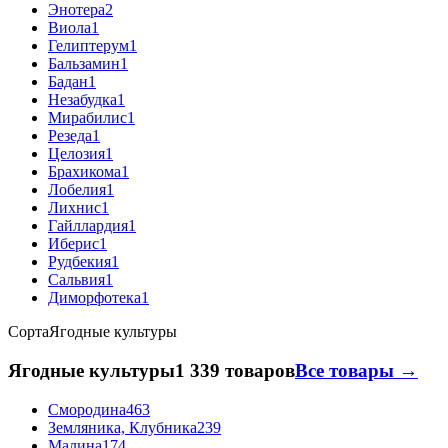
Энотера
2
Виола
1
Гелиптерум
1
Бальзамин
1
Бадан
1
Незабудка
1
Мирабилис
1
Резеда
1
Целозия
1
Брахикома
1
Лобелия
1
Лихнис
1
Гайллардия
1
Иберис
1
Рудбекия
1
Сальвия
1
Диморфотека
1
Сорта
Ягодные культуры
Ягодные культуры
1 339 товаров
Все товары →
Смородина
463
Земляника, Клубника
239
Малина
174