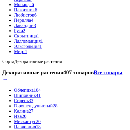
Монарда
6
Пажитник
6
Любисток
6
Перилла
4
Лавандин
3
Рута
2
Скрытница
1
Ляллеманция
1
Эльсгольция
1
Мирт
1
Сорта
Декоративные растения
Декоративные растения
407 товаров
Все товары
→
Облепиха
104
Шиповник
41
Сирень
33
Горошек душистый
28
Калина
27
Ива
20
Мискантус
20
Павловния
18