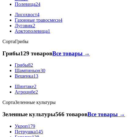
Полевица
24
Лисохвост
4
Газонные травосмеси
4
Луговик
2
Арктополевица
1
Сорта
Грибы
Грибы
129 товаров
Все товары →
Грибы
82
Шампиньон
30
Вешенка
13
Шиитаке
2
Агроцибе
2
Сорта
Зеленные культуры
Зеленные культуры
566 товаров
Все товары →
Укроп
179
Петрушка
145