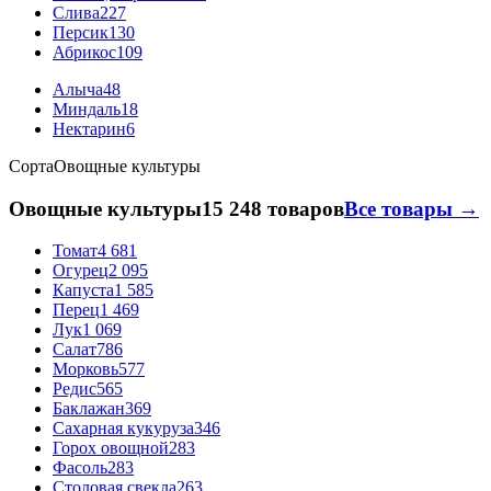
Слива
227
Персик
130
Абрикос
109
Алыча
48
Миндаль
18
Нектарин
6
Сорта
Овощные культуры
Овощные культуры
15 248 товаров
Все товары →
Томат
4 681
Огурец
2 095
Капуста
1 585
Перец
1 469
Лук
1 069
Салат
786
Морковь
577
Редис
565
Баклажан
369
Сахарная кукуруза
346
Горох овощной
283
Фасоль
283
Столовая свекла
263