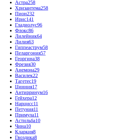
Астра
258
Хризантема
258
Пион
232
Ирис
141
Гладиолус
96
Флокс
86
Лилейник
64
Лилия
63
Гиппеаструм
58
Пеларгония
57
Георгина
38
Фрезия
30
Анемона
29
Василек
22
Тагетес
19
Цинния
17
Антирринум
16
Гейхера
12
Нарцисс
11
Петуния
11
Примула
11
Астильба
10
Чина
10
Кларкия
8
Гвоздика
8