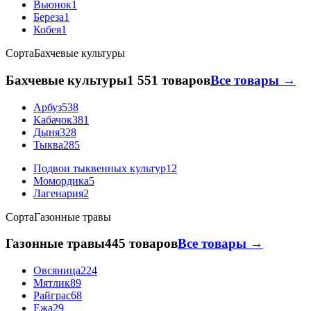
Вьюнок
1
Береза
1
Кобея
1
Сорта
Бахчевые культуры
Бахчевые культуры
1 551 товаров
Все товары →
Арбуз
538
Кабачок
381
Дыня
328
Тыква
285
Подвои тыквенных культур
12
Момордика
5
Лагенария
2
Сорта
Газонные травы
Газонные травы
445 товаров
Все товары →
Овсяница
224
Мятлик
89
Райграс
68
Ежа
29