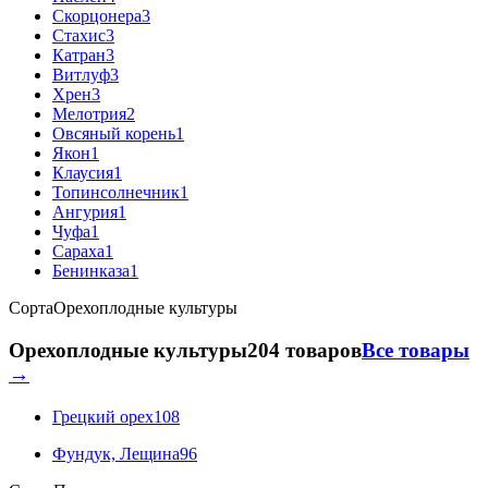
Скорцонера
3
Стахис
3
Катран
3
Витлуф
3
Хрен
3
Мелотрия
2
Овсяный корень
1
Якон
1
Клаусия
1
Топинсолнечник
1
Ангурия
1
Чуфа
1
Сараха
1
Бенинказа
1
Сорта
Орехоплодные культуры
Орехоплодные культуры
204 товаров
Все товары
→
Грецкий орех
108
Фундук, Лещина
96