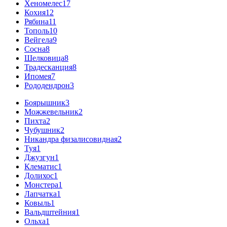
Хеномелес
17
Кохия
12
Рябина
11
Тополь
10
Вейгела
9
Сосна
8
Шелковица
8
Традесканция
8
Ипомея
7
Рододендрон
3
Боярышник
3
Можжевельник
2
Пихта
2
Чубушник
2
Никандра физалисовидная
2
Туя
1
Джузгун
1
Клематис
1
Долихос
1
Монстера
1
Лапчатка
1
Ковыль
1
Вальдштейния
1
Ольха
1