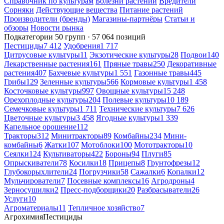
Справочник по культурам
Болезни растений
Вредители
Сорняки
Действующие вещества
Питание растений
Производители (бренды)
Магазины-партнёры
Статьи и
обзоры
Новости рынка
Подкатегории
50 групп · 57 064 позиций
Пестициды
7 412
Удобрения
1 717
Цитрусовые культуры
11
Экзотические культуры
28
Подвои
140
Лекарственные растения
161
Пряные травы
250
Декоративные
растения
407
Бахчевые культуры
1 551
Газонные травы
445
Грибы
129
Зеленные культуры
566
Кормовые культуры
1 458
Косточковые культуры
997
Овощные культуры
15 248
Орехоплодные культуры
204
Полевые культуры
10 189
Семечковые культуры
1 711
Технические культуры
7 626
Цветочные культуры
3 458
Ягодные культуры
1 339
Капельное орошение
112
Тракторы
312
Минитракторы
89
Комбайны
234
Мини-
комбайны
6
Жатки
107
Мотоблоки
100
Мототракторы
10
Сеялки
124
Культиваторы
422
Бороны
94
Плуги
85
Опрыскиватели
78
Косилки
18
Прицепы
8
Грунтофрезы
12
Глубокорыхлители
24
Погрузчики
58
Сажалки
6
Копалки
12
Мульчирователи
7
Посевные комплексы
16
Агродроны
4
Зерносушилки
2
Пресс-подборщики
20
Разбрасыватели
26
Услуги
10
Агроматериалы
11
Тепличное хозяйство
7
Агрохимия
Пестициды