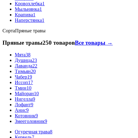
Кровохлебка
1
Мыльнянка
1
Крапива
1
Наперстянка
1
Сорта
Пряные травы
Пряные травы
250 товаров
Все товары →
Мята
38
Душица
23
Лаванда
22
Тимьян
20
Чабер
19
Иссоп
17
Тмин
10
Майоран
10
Нигелла
9
Лофант
9
Анис
9
Котовник
9
Змееголовник
9
Огуречная трава
8
Кервель
7