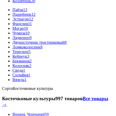
Козлятник
20
Пайза
13
Пырейник
12
Эстрагон
12
Фацелия
11
Могар
10
Чумиза
10
Лядвенец
9
Двукисточник тростниковый
8
Ломкоколосник
8
Терескен
5
Кейреук
3
Бекмания
2
Колосняк
2
Сведа
1
Сильфия
1
Вязель
1
Сорта
Косточковые культуры
Косточковые культуры
997 товаров
Все товары
→
Вишня, Черешня
459