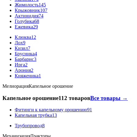
Жимолость
145
Крыжовник
107
Актинидия
74
Голубика
68
Ежевика
29
Клюква
12
Лох
9
Кизил
7
Брусника
4
Барбарис
3
Ирга
2
Арония
2
Княженика
1
Мелиорация
Капельное орошение
Капельное орошение
112 товаров
Все товары →
Фитинги к капельному орошению
91
Капельная трубка
13
Трубопровод
8
Механизация
Тракторы