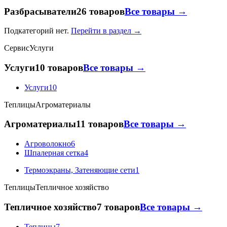
Разбрасыватели
26 товаров
Все товары →
Подкатегорий нет.
Перейти в раздел →
Сервис
Услуги
Услуги
10 товаров
Все товары →
Услуги
10
Теплицы
Агроматериалы
Агроматериалы
11 товаров
Все товары →
Агроволокно
6
Шпалерная сетка
4
Термоэкраны, Затеняющие сети
1
Теплицы
Тепличное хозяйство
Тепличное хозяйство
7 товаров
Все товары →
Теплицы
7